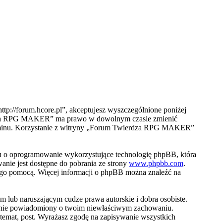
://forum.hcore.pl”, akceptujesz wyszczególnione poniżej
wierdza RPG MAKER” ma prawo w dowolnym czasie zmienić
egulaminu. Korzystanie z witryny „Forum Twierdza RPG MAKER”
u o oprogramowanie wykorzystujące technologię phpBB, która
nie jest dostępne do pobrania ze strony
www.phpbb.com
.
jego pomocą. Więcej informacji o phpBB można znaleźć na
 lub naruszającym cudze prawa autorskie i dobra osobiste.
stanie powiadomiony o twoim niewłaściwym zachowaniu.
emat, post. Wyrażasz zgodę na zapisywanie wszystkich