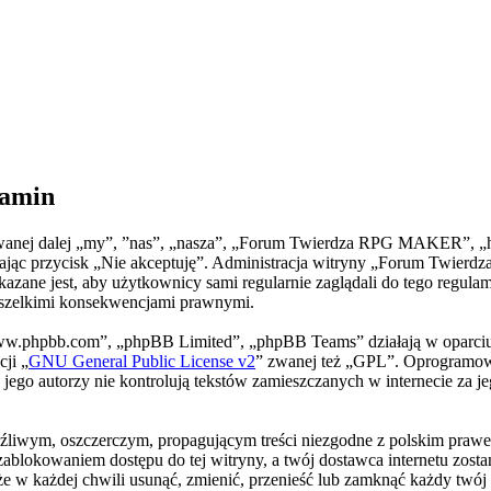
amin
nej dalej „my”, ”nas”, „nasza”, „Forum Twierdza RPG MAKER”, „http
naciskając przycisk „Nie akceptuję”. Administracja witryny „Forum T
wskazane jest, aby użytkownicy sami regularnie zaglądali do tego r
wszelkimi konsekwencjami prawnymi.
„www.phpbb.com”, „phpBB Limited”, „phpBB Teams” działają w oparci
cji „
GNU General Public License v2
” zwanej też „GPL”. Oprogramowa
 jego autorzy nie kontrolują tekstów zamieszczanych w internecie za 
liwym, oszczerczym, propagującym treści niezgodne z polskim prawem
zablokowaniem dostępu do tej witryny, a twój dostawca internetu zo
każdej chwili usunąć, zmienić, przenieść lub zamknąć każdy twój t