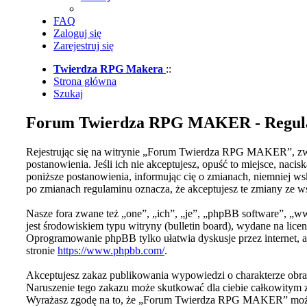
FAQ
Zaloguj się
Zarejestruj się
Twierdza RPG Makera
::
Strona główna
Szukaj
Forum Twierdza RPG MAKER - Regul
Rejestrując się na witrynie „Forum Twierdza RPG MAKER”, zwa
postanowienia. Jeśli ich nie akceptujesz, opuść to miejsce, 
poniższe postanowienia, informując cię o zmianach, niemniej 
po zmianach regulaminu oznacza, że akceptujesz te zmiany ze 
Nasze fora zwane też „one”, „ich”, „je”, „phpBB software”, 
jest środowiskiem typu witryny (bulletin board), wydane na licen
Oprogramowanie phpBB tylko ułatwia dyskusje przez internet, a
stronie
https://www.phpbb.com/
.
Akceptujesz zakaz publikowania wypowiedzi o charakterze obraź
Naruszenie tego zakazu może skutkować dla ciebie całkowitym 
Wyrażasz zgodę na to, że „Forum Twierdza RPG MAKER” może w 