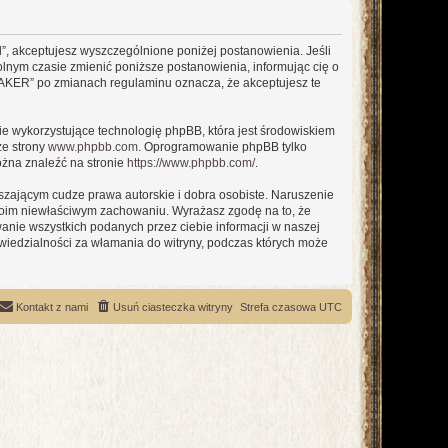
l”, akceptujesz wyszczególnione poniżej postanowienia. Jeśli
olnym czasie zmienić poniższe postanowienia, informując cię o
 MAKER” po zmianach regulaminu oznacza, że akceptujesz te
ie wykorzystujące technologię phpBB, która jest środowiskiem
ze strony
www.phpbb.com
. Oprogramowanie phpBB tylko
ożna znaleźć na stronie
https://www.phpbb.com/
.
zającym cudze prawa autorskie i dobra osobiste. Naruszenie
twoim niewłaściwym zachowaniu. Wyrażasz zgodę na to, że
nie wszystkich podanych przez ciebie informacji w naszej
iedzialności za włamania do witryny, podczas których może
Kontakt z nami
Usuń ciasteczka witryny
Strefa czasowa
UTC