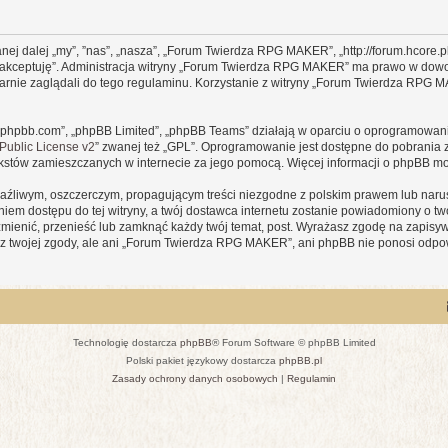
j dalej „my”, ”nas”, „nasza”, „Forum Twierdza RPG MAKER”, „http://forum.hcore.p
Nie akceptuję”. Administracja witryny „Forum Twierdza RPG MAKER” ma prawo w dow
larnie zaglądali do tego regulaminu. Korzystanie z witryny „Forum Twierdza RPG
www.phpbb.com”, „phpBB Limited”, „phpBB Teams” działają w oparciu o oprogramowan
ublic License v2
” zwanej też „GPL”. Oprogramowanie jest dostępne do pobrania 
ą tekstów zamieszczanych w internecie za jego pomocą. Więcej informacji o phpBB m
aźliwym, oszczerczym, propagującym treści niezgodne z polskim prawem lub narus
iem dostępu do tej witryny, a twój dostawca internetu zostanie powiadomiony o 
enić, przenieść lub zamknąć każdy twój temat, post. Wyrażasz zgodę na zapisywa
z twojej zgody, ale ani „Forum Twierdza RPG MAKER”, ani phpBB nie ponosi odpow
Technologię dostarcza
phpBB
® Forum Software © phpBB Limited
Polski pakiet językowy dostarcza
phpBB.pl
Zasady ochrony danych osobowych
|
Regulamin