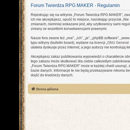
Forum Twierdza RPG MAKER - Regulamin
Rejestrując się na witrynie „Forum Twierdza RPG MAKER”, zwane
ich nie akceptujesz, opuść to miejsce, naciskając przycisk „
zmianach, niemniej wskazane jest, aby użytkownicy sami regu
zmiany ze wszelkimi konsekwencjami prawnymi.
Nasze fora zwane też „one”, „ich”, „je”, „phpBB software”, „
typu witryny (bulletin board), wydane na licencji „
GNU General P
ułatwia dyskusje przez internet, a jego autorzy nie kontroluj
Akceptujesz zakaz publikowania wypowiedzi o charakterze obr
tego zakazu może skutkować dla ciebie całkowitym zablokowan
„Forum Twierdza RPG MAKER” może w każdej chwili usunąć, zmi
bazie danych. Informacje te nie będą przekazywane nikomu be
dojść do kradzieży danych.
Strona główna