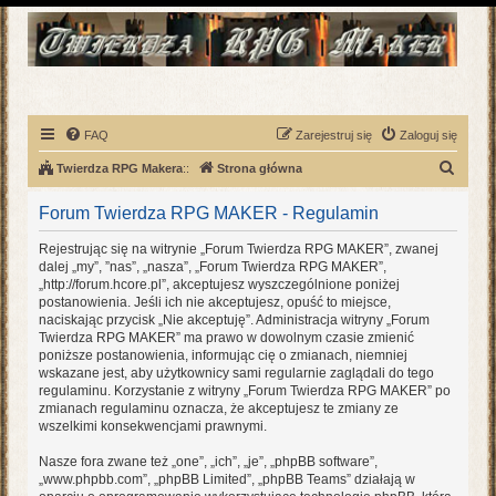
FAQ
Zarejestruj się
Zaloguj się
S
Twierdza RPG Makera
::
Strona główna
z
Forum Twierdza RPG MAKER - Regulamin
u
k
Rejestrując się na witrynie „Forum Twierdza RPG MAKER”, zwanej
dalej „my”, ”nas”, „nasza”, „Forum Twierdza RPG MAKER”,
a
„http://forum.hcore.pl”, akceptujesz wyszczególnione poniżej
j
postanowienia. Jeśli ich nie akceptujesz, opuść to miejsce,
naciskając przycisk „Nie akceptuję”. Administracja witryny „Forum
Twierdza RPG MAKER” ma prawo w dowolnym czasie zmienić
poniższe postanowienia, informując cię o zmianach, niemniej
wskazane jest, aby użytkownicy sami regularnie zaglądali do tego
regulaminu. Korzystanie z witryny „Forum Twierdza RPG MAKER” po
zmianach regulaminu oznacza, że akceptujesz te zmiany ze
wszelkimi konsekwencjami prawnymi.
Nasze fora zwane też „one”, „ich”, „je”, „phpBB software”,
„www.phpbb.com”, „phpBB Limited”, „phpBB Teams” działają w