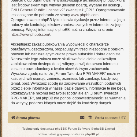
oparciu o oprogramowanie wykorzystujące technologię phpBB, która
jest środowiskiem typu witryny (bulletin board), wydane na licencji „
GNU General Public License v2
” zwanej też „GPL”. Oprogramowanie
jest dostępne do pobrania ze strony
www.phpbb.com
.
Oprogramowanie phpBB tylko ułatwia dyskusje przez internet, a jego
autorzy nie kontrolują tekstów zamieszczanych w internecie za jego
pomocą. Więcej informacji o phpBB można znaleźć na stronie
https://www.phpbb.com/
.
Akceptujesz zakaz publikowania wypowiedzi o charakterze
obraźliwym, oszczerczym, propagującym treści niezgodne z polskim
prawem lub naruszającym cudze prawa autorskie i dobra osobiste.
Naruszenie tego zakazu może skutkować dla ciebie całkowitym
zablokowaniem dostępu do tej witryny, a twój dostawca internetu
zostanie powiadomiony o twoim niewłaściwym zachowaniu.
Wyrażasz zgodę na to, że „Forum Twierdza RPG MAKER” może w
każdej chwili usunąć, zmienić, przenieść lub zamknąć każdy twój
temat, post. Wyrażasz zgodę na zapisywanie wszystkich podanych
przez ciebie informacji w naszej bazie danych. Informacje te nie będą
przekazywane nikomu bez twojej zgody, ale ani „Forum Twierdza
RPG MAKER”, ani phpBB nie ponosi odpowiedzialności za włamania
do witryny, podczas których może dojść do kradzieży danych.
Strona główna
Strefa czasowa
UTC
Technologię dostarcza
phpBB
® Forum Software © phpBB Limited
Polski pakiet językowy dostarcza
phpBB.pl