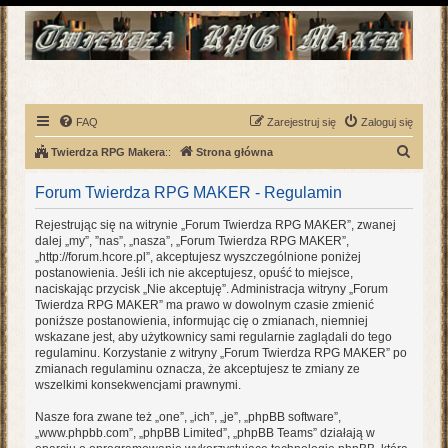
FAQ
Zarejestruj się
Zaloguj się
S
Twierdza RPG Makera
::
Strona główna
z
Forum Twierdza RPG MAKER - Regulamin
u
k
Rejestrując się na witrynie „Forum Twierdza RPG MAKER”, zwanej
dalej „my”, ”nas”, „nasza”, „Forum Twierdza RPG MAKER”,
a
„http://forum.hcore.pl”, akceptujesz wyszczególnione poniżej
j
postanowienia. Jeśli ich nie akceptujesz, opuść to miejsce,
naciskając przycisk „Nie akceptuję”. Administracja witryny „Forum
Twierdza RPG MAKER” ma prawo w dowolnym czasie zmienić
poniższe postanowienia, informując cię o zmianach, niemniej
wskazane jest, aby użytkownicy sami regularnie zaglądali do tego
regulaminu. Korzystanie z witryny „Forum Twierdza RPG MAKER” po
zmianach regulaminu oznacza, że akceptujesz te zmiany ze
wszelkimi konsekwencjami prawnymi.
Nasze fora zwane też „one”, „ich”, „je”, „phpBB software”,
„www.phpbb.com”, „phpBB Limited”, „phpBB Teams” działają w