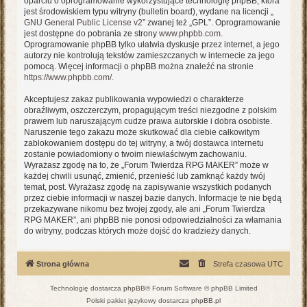
oparciu o oprogramowanie wykorzystujące technologię phpBB, która
jest środowiskiem typu witryny (bulletin board), wydane na licencji „
GNU General Public License v2
” zwanej też „GPL”. Oprogramowanie
jest dostępne do pobrania ze strony
www.phpbb.com
.
Oprogramowanie phpBB tylko ułatwia dyskusje przez internet, a jego
autorzy nie kontrolują tekstów zamieszczanych w internecie za jego
pomocą. Więcej informacji o phpBB można znaleźć na stronie
https://www.phpbb.com/
.
Akceptujesz zakaz publikowania wypowiedzi o charakterze
obraźliwym, oszczerczym, propagującym treści niezgodne z polskim
prawem lub naruszającym cudze prawa autorskie i dobra osobiste.
Naruszenie tego zakazu może skutkować dla ciebie całkowitym
zablokowaniem dostępu do tej witryny, a twój dostawca internetu
zostanie powiadomiony o twoim niewłaściwym zachowaniu.
Wyrażasz zgodę na to, że „Forum Twierdza RPG MAKER” może w
każdej chwili usunąć, zmienić, przenieść lub zamknąć każdy twój
temat, post. Wyrażasz zgodę na zapisywanie wszystkich podanych
przez ciebie informacji w naszej bazie danych. Informacje te nie będą
przekazywane nikomu bez twojej zgody, ale ani „Forum Twierdza
RPG MAKER”, ani phpBB nie ponosi odpowiedzialności za włamania
do witryny, podczas których może dojść do kradzieży danych.
Strona główna
Strefa czasowa
UTC
Technologię dostarcza
phpBB
® Forum Software © phpBB Limited
Polski pakiet językowy dostarcza
phpBB.pl