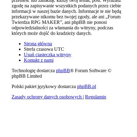
przenieść lub zamknąć każdy twój temat, post. Wyrażasz
zgodę na zapisywanie wszystkich podanych przez ciebie
informacji w naszej bazie danych. Informacje te nie będą
przekazywane nikomu bez twojej zgody, ale ani „Forum
Twierdza RPG MAKER”, ani phpBB nie ponosi
odpowiedzialności za włamania do witryny, podczas
których może dojść do kradzieży danych.
Strona główna
Strefa czasowa
UTC
Usuń ciasteczka witryny
Kontakt z nami
Technologię dostarcza
phpBB
® Forum Software ©
phpBB Limited
Polski pakiet językowy dostarcza
phpBB.pl
Zasady ochrony danych osobowych
|
Regulamin