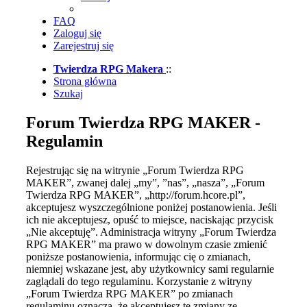
FAQ
Zaloguj się
Zarejestruj się
Twierdza RPG Makera
::
Strona główna
Szukaj
Forum Twierdza RPG MAKER -
Regulamin
Rejestrując się na witrynie „Forum Twierdza RPG
MAKER”, zwanej dalej „my”, ”nas”, „nasza”, „Forum
Twierdza RPG MAKER”, „http://forum.hcore.pl”,
akceptujesz wyszczególnione poniżej postanowienia. Jeśli
ich nie akceptujesz, opuść to miejsce, naciskając przycisk
„Nie akceptuję”. Administracja witryny „Forum Twierdza
RPG MAKER” ma prawo w dowolnym czasie zmienić
poniższe postanowienia, informując cię o zmianach,
niemniej wskazane jest, aby użytkownicy sami regularnie
zaglądali do tego regulaminu. Korzystanie z witryny
„Forum Twierdza RPG MAKER” po zmianach
regulaminu oznacza, że akceptujesz te zmiany ze