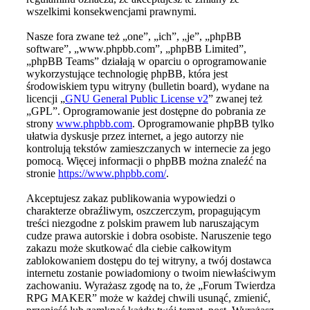
wszelkimi konsekwencjami prawnymi.
Nasze fora zwane też „one”, „ich”, „je”, „phpBB
software”, „www.phpbb.com”, „phpBB Limited”,
„phpBB Teams” działają w oparciu o oprogramowanie
wykorzystujące technologię phpBB, która jest
środowiskiem typu witryny (bulletin board), wydane na
licencji „
GNU General Public License v2
” zwanej też
„GPL”. Oprogramowanie jest dostępne do pobrania ze
strony
www.phpbb.com
. Oprogramowanie phpBB tylko
ułatwia dyskusje przez internet, a jego autorzy nie
kontrolują tekstów zamieszczanych w internecie za jego
pomocą. Więcej informacji o phpBB można znaleźć na
stronie
https://www.phpbb.com/
.
Akceptujesz zakaz publikowania wypowiedzi o
charakterze obraźliwym, oszczerczym, propagującym
treści niezgodne z polskim prawem lub naruszającym
cudze prawa autorskie i dobra osobiste. Naruszenie tego
zakazu może skutkować dla ciebie całkowitym
zablokowaniem dostępu do tej witryny, a twój dostawca
internetu zostanie powiadomiony o twoim niewłaściwym
zachowaniu. Wyrażasz zgodę na to, że „Forum Twierdza
RPG MAKER” może w każdej chwili usunąć, zmienić,