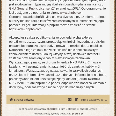
oparciu o oprogramowanie wykorzystujące technologię phpBB, która
jest środowiskiem typu witryny (bulletin board), wydane na licencji „
GNU General Public License v2
” zwanej też „GPL”. Oprogramowanie
jest dostępne do pobrania ze strony
www.phpbb.com
.
Oprogramowanie phpBB tylko ułatwia dyskusje przez internet, a jego
autorzy nie kontrolują tekstów zamieszczanych w internecie za jego
pomocą. Więcej informacji o phpBB można znaleźć na stronie
https://www.phpbb.com/
.
Akceptujesz zakaz publikowania wypowiedzi o charakterze
obraźliwym, oszczerczym, propagującym treści niezgodne z polskim
prawem lub naruszającym cudze prawa autorskie i dobra osobiste.
Naruszenie tego zakazu może skutkować dla ciebie całkowitym
zablokowaniem dostępu do tej witryny, a twój dostawca internetu
zostanie powiadomiony o twoim niewłaściwym zachowaniu.
Wyrażasz zgodę na to, że „Forum Twierdza RPG MAKER” może w
każdej chwili usunąć, zmienić, przenieść lub zamknąć każdy twój
temat, post. Wyrażasz zgodę na zapisywanie wszystkich podanych
przez ciebie informacji w naszej bazie danych. Informacje te nie będą
przekazywane nikomu bez twojej zgody, ale ani „Forum Twierdza
RPG MAKER”, ani phpBB nie ponosi odpowiedzialności za włamania
do witryny, podczas których może dojść do kradzieży danych.
Strona główna
Strefa czasowa
UTC
Technologię dostarcza
phpBB
® Forum Software © phpBB Limited
Polski pakiet językowy dostarcza
phpBB.pl