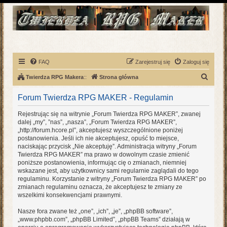
FAQ
Zarejestruj się
Zaloguj się
S
Twierdza RPG Makera
::
Strona główna
z
Forum Twierdza RPG MAKER - Regulamin
u
k
Rejestrując się na witrynie „Forum Twierdza RPG MAKER”, zwanej
dalej „my”, ”nas”, „nasza”, „Forum Twierdza RPG MAKER”,
a
„http://forum.hcore.pl”, akceptujesz wyszczególnione poniżej
j
postanowienia. Jeśli ich nie akceptujesz, opuść to miejsce,
naciskając przycisk „Nie akceptuję”. Administracja witryny „Forum
Twierdza RPG MAKER” ma prawo w dowolnym czasie zmienić
poniższe postanowienia, informując cię o zmianach, niemniej
wskazane jest, aby użytkownicy sami regularnie zaglądali do tego
regulaminu. Korzystanie z witryny „Forum Twierdza RPG MAKER” po
zmianach regulaminu oznacza, że akceptujesz te zmiany ze
wszelkimi konsekwencjami prawnymi.
Nasze fora zwane też „one”, „ich”, „je”, „phpBB software”,
„www.phpbb.com”, „phpBB Limited”, „phpBB Teams” działają w