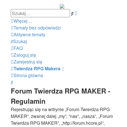
Wyszukiwanie
Szukaj
zaawansowane
Więcej…
Tematy bez odpowiedzi
Aktywne tematy
Szukaj
FAQ
Zaloguj się
Zarejestruj się
Twierdza RPG Makera
::
Strona główna
Szukaj
Forum Twierdza RPG MAKER -
Regulamin
Rejestrując się na witrynie „Forum Twierdza RPG
MAKER”, zwanej dalej „my”, ”nas”, „nasza”, „Forum
Twierdza RPG MAKER”, „http://forum.hcore.pl”,