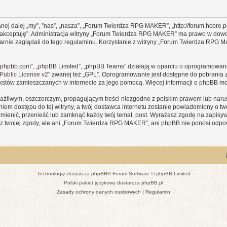
j dalej „my”, ”nas”, „nasza”, „Forum Twierdza RPG MAKER”, „http://forum.hcore.p
Nie akceptuję”. Administracja witryny „Forum Twierdza RPG MAKER” ma prawo w dow
larnie zaglądali do tego regulaminu. Korzystanie z witryny „Forum Twierdza RPG
www.phpbb.com”, „phpBB Limited”, „phpBB Teams” działają w oparciu o oprogramowan
ublic License v2
” zwanej też „GPL”. Oprogramowanie jest dostępne do pobrania 
ą tekstów zamieszczanych w internecie za jego pomocą. Więcej informacji o phpBB m
aźliwym, oszczerczym, propagującym treści niezgodne z polskim prawem lub narus
iem dostępu do tej witryny, a twój dostawca internetu zostanie powiadomiony o 
enić, przenieść lub zamknąć każdy twój temat, post. Wyrażasz zgodę na zapisywa
z twojej zgody, ale ani „Forum Twierdza RPG MAKER”, ani phpBB nie ponosi odpow
Technologię dostarcza
phpBB
® Forum Software © phpBB Limited
Polski pakiet językowy dostarcza
phpBB.pl
Zasady ochrony danych osobowych
|
Regulamin