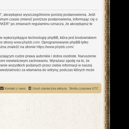
l”, akceptujesz wyszczególnione poniżej postanowienia. Jeśli
olnym czasie zmienić poniższe postanowienia, informując cię o
 MAKER” po zmianach regulaminu oznacza, że akceptujesz te
ie wykorzystujące technologię phpBB, która jest środowiskiem
ze strony
www.phpbb.com
. Oprogramowanie phpBB tylko
ożna znaleźć na stronie
https://www.phpbb.com/
.
zającym cudze prawa autorskie i dobra osobiste. Naruszenie
twoim niewłaściwym zachowaniu. Wyrażasz zgodę na to, że
nie wszystkich podanych przez ciebie informacji w naszej
iedzialności za włamania do witryny, podczas których może
Kontakt z nami
Usuń ciasteczka witryny
Strefa czasowa
UTC