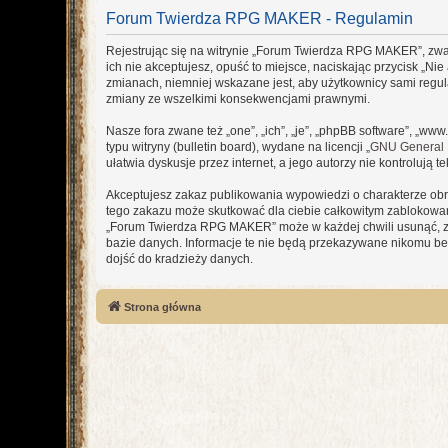
Forum Twierdza RPG MAKER - Regulamin
Rejestrując się na witrynie „Forum Twierdza RPG MAKER”, zwane
ich nie akceptujesz, opuść to miejsce, naciskając przycisk „
zmianach, niemniej wskazane jest, aby użytkownicy sami regu
zmiany ze wszelkimi konsekwencjami prawnymi.
Nasze fora zwane też „one”, „ich”, „je”, „phpBB software”, „
typu witryny (bulletin board), wydane na licencji „
GNU General P
ułatwia dyskusje przez internet, a jego autorzy nie kontroluj
Akceptujesz zakaz publikowania wypowiedzi o charakterze obr
tego zakazu może skutkować dla ciebie całkowitym zablokowan
„Forum Twierdza RPG MAKER” może w każdej chwili usunąć, zmi
bazie danych. Informacje te nie będą przekazywane nikomu be
dojść do kradzieży danych.
Strona główna