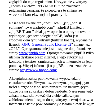
zaglądali do tego regulaminu. Korzystanie z witryny
„Forum Twierdza RPG MAKER” po zmianach
regulaminu oznacza, że akceptujesz te zmiany ze
wszelkimi konsekwencjami prawnymi.
Nasze fora zwane też „one”, „ich”, „je”, „phpBB
software”, „www.phpbb.com”, „phpBB Limited”,
„phpBB Teams” działają w oparciu o oprogramowanie
wykorzystujące technologię phpBB, która jest
środowiskiem typu witryny (bulletin board), wydane na
licencji „
GNU General Public License v2
” zwanej też
„GPL”. Oprogramowanie jest dostępne do pobrania ze
strony
www.phpbb.com
. Oprogramowanie phpBB tylko
ułatwia dyskusje przez internet, a jego autorzy nie
kontrolują tekstów zamieszczanych w internecie za jego
pomocą. Więcej informacji o phpBB można znaleźć na
stronie
https://www.phpbb.com/
.
Akceptujesz zakaz publikowania wypowiedzi o
charakterze obraźliwym, oszczerczym, propagującym
treści niezgodne z polskim prawem lub naruszającym
cudze prawa autorskie i dobra osobiste. Naruszenie tego
zakazu może skutkować dla ciebie całkowitym
zablokowaniem dostępu do tej witryny, a twój dostawca
internetu zostanie powiadomiony o twoim niewłaściwym