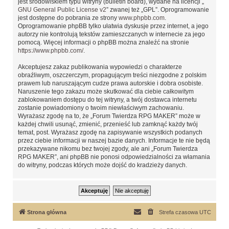
jest środowiskiem typu witryny (bulletin board), wydane na licencji „
GNU General Public License v2
” zwanej też „GPL”. Oprogramowanie
jest dostępne do pobrania ze strony
www.phpbb.com
.
Oprogramowanie phpBB tylko ułatwia dyskusje przez internet, a jego
autorzy nie kontrolują tekstów zamieszczanych w internecie za jego
pomocą. Więcej informacji o phpBB można znaleźć na stronie
https://www.phpbb.com/
.
Akceptujesz zakaz publikowania wypowiedzi o charakterze
obraźliwym, oszczerczym, propagującym treści niezgodne z polskim
prawem lub naruszającym cudze prawa autorskie i dobra osobiste.
Naruszenie tego zakazu może skutkować dla ciebie całkowitym
zablokowaniem dostępu do tej witryny, a twój dostawca internetu
zostanie powiadomiony o twoim niewłaściwym zachowaniu.
Wyrażasz zgodę na to, że „Forum Twierdza RPG MAKER” może w
każdej chwili usunąć, zmienić, przenieść lub zamknąć każdy twój
temat, post. Wyrażasz zgodę na zapisywanie wszystkich podanych
przez ciebie informacji w naszej bazie danych. Informacje te nie będą
przekazywane nikomu bez twojej zgody, ale ani „Forum Twierdza
RPG MAKER”, ani phpBB nie ponosi odpowiedzialności za włamania
do witryny, podczas których może dojść do kradzieży danych.
Strona główna
Strefa czasowa
UTC