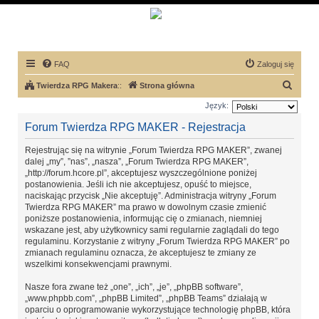
FAQ
Zaloguj się
S
Twierdza RPG Makera
::
Strona główna
z
Język:
u
Forum Twierdza RPG MAKER - Rejestracja
k
Rejestrując się na witrynie „Forum Twierdza RPG MAKER”, zwanej
a
dalej „my”, ”nas”, „nasza”, „Forum Twierdza RPG MAKER”,
j
„http://forum.hcore.pl”, akceptujesz wyszczególnione poniżej
postanowienia. Jeśli ich nie akceptujesz, opuść to miejsce,
naciskając przycisk „Nie akceptuję”. Administracja witryny „Forum
Twierdza RPG MAKER” ma prawo w dowolnym czasie zmienić
poniższe postanowienia, informując cię o zmianach, niemniej
wskazane jest, aby użytkownicy sami regularnie zaglądali do tego
regulaminu. Korzystanie z witryny „Forum Twierdza RPG MAKER” po
zmianach regulaminu oznacza, że akceptujesz te zmiany ze
wszelkimi konsekwencjami prawnymi.
Nasze fora zwane też „one”, „ich”, „je”, „phpBB software”,
„www.phpbb.com”, „phpBB Limited”, „phpBB Teams” działają w
oparciu o oprogramowanie wykorzystujące technologię phpBB, która