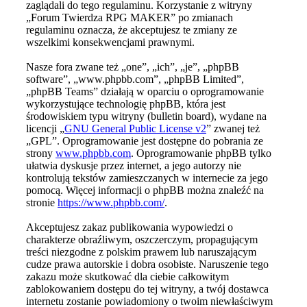
zaglądali do tego regulaminu. Korzystanie z witryny
„Forum Twierdza RPG MAKER” po zmianach
regulaminu oznacza, że akceptujesz te zmiany ze
wszelkimi konsekwencjami prawnymi.
Nasze fora zwane też „one”, „ich”, „je”, „phpBB
software”, „www.phpbb.com”, „phpBB Limited”,
„phpBB Teams” działają w oparciu o oprogramowanie
wykorzystujące technologię phpBB, która jest
środowiskiem typu witryny (bulletin board), wydane na
licencji „
GNU General Public License v2
” zwanej też
„GPL”. Oprogramowanie jest dostępne do pobrania ze
strony
www.phpbb.com
. Oprogramowanie phpBB tylko
ułatwia dyskusje przez internet, a jego autorzy nie
kontrolują tekstów zamieszczanych w internecie za jego
pomocą. Więcej informacji o phpBB można znaleźć na
stronie
https://www.phpbb.com/
.
Akceptujesz zakaz publikowania wypowiedzi o
charakterze obraźliwym, oszczerczym, propagującym
treści niezgodne z polskim prawem lub naruszającym
cudze prawa autorskie i dobra osobiste. Naruszenie tego
zakazu może skutkować dla ciebie całkowitym
zablokowaniem dostępu do tej witryny, a twój dostawca
internetu zostanie powiadomiony o twoim niewłaściwym