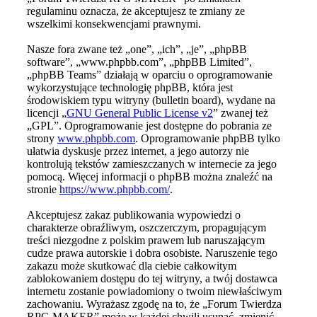
regulaminu oznacza, że akceptujesz te zmiany ze
wszelkimi konsekwencjami prawnymi.
Nasze fora zwane też „one”, „ich”, „je”, „phpBB
software”, „www.phpbb.com”, „phpBB Limited”,
„phpBB Teams” działają w oparciu o oprogramowanie
wykorzystujące technologię phpBB, która jest
środowiskiem typu witryny (bulletin board), wydane na
licencji „
GNU General Public License v2
” zwanej też
„GPL”. Oprogramowanie jest dostępne do pobrania ze
strony
www.phpbb.com
. Oprogramowanie phpBB tylko
ułatwia dyskusje przez internet, a jego autorzy nie
kontrolują tekstów zamieszczanych w internecie za jego
pomocą. Więcej informacji o phpBB można znaleźć na
stronie
https://www.phpbb.com/
.
Akceptujesz zakaz publikowania wypowiedzi o
charakterze obraźliwym, oszczerczym, propagującym
treści niezgodne z polskim prawem lub naruszającym
cudze prawa autorskie i dobra osobiste. Naruszenie tego
zakazu może skutkować dla ciebie całkowitym
zablokowaniem dostępu do tej witryny, a twój dostawca
internetu zostanie powiadomiony o twoim niewłaściwym
zachowaniu. Wyrażasz zgodę na to, że „Forum Twierdza
RPG MAKER” może w każdej chwili usunąć, zmienić,