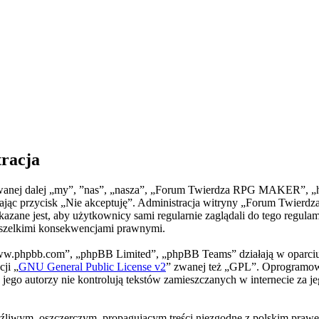
racja
nej dalej „my”, ”nas”, „nasza”, „Forum Twierdza RPG MAKER”, „http
naciskając przycisk „Nie akceptuję”. Administracja witryny „Forum T
wskazane jest, aby użytkownicy sami regularnie zaglądali do tego r
wszelkimi konsekwencjami prawnymi.
„www.phpbb.com”, „phpBB Limited”, „phpBB Teams” działają w oparci
cji „
GNU General Public License v2
” zwanej też „GPL”. Oprogramowa
 jego autorzy nie kontrolują tekstów zamieszczanych w internecie za 
liwym, oszczerczym, propagującym treści niezgodne z polskim prawem