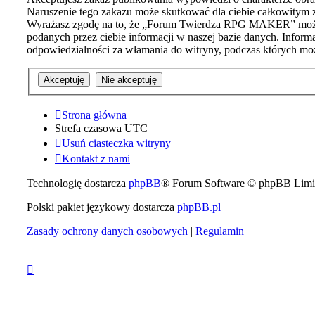
Naruszenie tego zakazu może skutkować dla ciebie całkowitym 
Wyrażasz zgodę na to, że „Forum Twierdza RPG MAKER” może w 
podanych przez ciebie informacji w naszej bazie danych. Info
odpowiedzialności za włamania do witryny, podczas których moż
Strona główna
Strefa czasowa
UTC
Usuń ciasteczka witryny
Kontakt z nami
Technologię dostarcza
phpBB
® Forum Software © phpBB Limi
Polski pakiet językowy dostarcza
phpBB.pl
Zasady ochrony danych osobowych
|
Regulamin