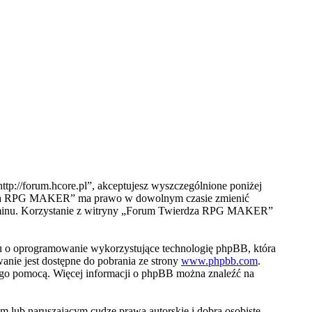
://forum.hcore.pl”, akceptujesz wyszczególnione poniżej
wierdza RPG MAKER” ma prawo w dowolnym czasie zmienić
egulaminu. Korzystanie z witryny „Forum Twierdza RPG MAKER”
u o oprogramowanie wykorzystujące technologię phpBB, która
nie jest dostępne do pobrania ze strony
www.phpbb.com
.
jego pomocą. Więcej informacji o phpBB można znaleźć na
 lub naruszającym cudze prawa autorskie i dobra osobiste.