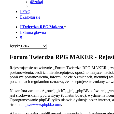
Szukaj
FAQ
Zaloguj się
Twierdza RPG Makera
::
Strona główna
Szukaj
Język:
Forum Twierdza RPG MAKER - Rejest
Rejestrując się na witrynie „Forum Twierdza RPG MAKER”, zwa
postanowienia. Jeśli ich nie akceptujesz, opuść to miejsce, 
poniższe postanowienia, informując cię o zmianach, niemniej 
po zmianach regulaminu oznacza, że akceptujesz te zmiany ze 
Nasze fora zwane też „one”, „ich”, „je”, „phpBB software”, 
jest środowiskiem typu witryny (bulletin board), wydane na licen
Oprogramowanie phpBB tylko ułatwia dyskusje przez internet, a
stronie
https://www.phpbb.com/
.
Akceptujesz zakaz publikowania wypowiedzi o charakterze obraź