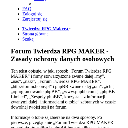
FAQ
Zaloguj się
Zarejestruj się
Twierdza RPG Makera
::
Strona główna
Szukaj
Forum Twierdza RPG MAKER -
Zasady ochrony danych osobowych
Ten tekst opisuje, w jaki sposób „Forum Twierdza RPG
MAKER” i firmy stowarzyszone zwane dalej „my”,
„nas”, „nasz”, „Forum Twierdza RPG MAKER”,
„http://forum.hcore.pl” i phpBB zwane dalej „oni”, „ich”,
„oprogramowanie phpBB”, „www.phpbb.com”, „phpBB
Limited”, „Zespoły phpBB”, korzystają z informacji
zwanymi dalej „informacjami o tobie” zebranych w czasie
dowolnej twojej sesji na forum.
Informacje o tobie są zbierane na dwa sposoby. Po
pierwsze, przeglądanie „Forum Twierdza RPG MAKER”
powoduje, że aplikacja phpBB tworzy kilka ciasteczek,