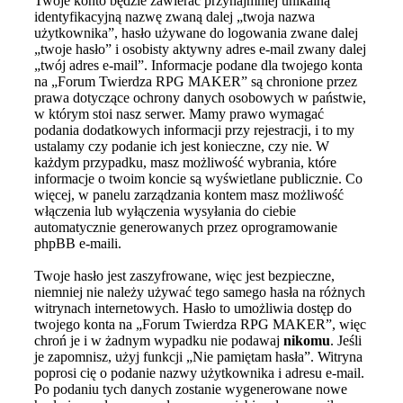
Twoje konto będzie zawierać przynajmniej unikalną
identyfikacyjną nazwę zwaną dalej „twoja nazwa
użytkownika”, hasło używane do logowania zwane dalej
„twoje hasło” i osobisty aktywny adres e-mail zwany dalej
„twój adres e-mail”. Informacje podane dla twojego konta
na „Forum Twierdza RPG MAKER” są chronione przez
prawa dotyczące ochrony danych osobowych w państwie,
w którym stoi nasz serwer. Mamy prawo wymagać
podania dodatkowych informacji przy rejestracji, i to my
ustalamy czy podanie ich jest konieczne, czy nie. W
każdym przypadku, masz możliwość wybrania, które
informacje o twoim koncie są wyświetlane publicznie. Co
więcej, w panelu zarządzania kontem masz możliwość
włączenia lub wyłączenia wysyłania do ciebie
automatycznie generowanych przez oprogramowanie
phpBB e-maili.
Twoje hasło jest zaszyfrowane, więc jest bezpieczne,
niemniej nie należy używać tego samego hasła na różnych
witrynach internetowych. Hasło to umożliwia dostęp do
twojego konta na „Forum Twierdza RPG MAKER”, więc
chroń je i w żadnym wypadku nie podawaj
nikomu
. Jeśli
je zapomnisz, użyj funkcji „Nie pamiętam hasła”. Witryna
poprosi cię o podanie nazwy użytkownika i adresu e-mail.
Po podaniu tych danych zostanie wygenerowane nowe