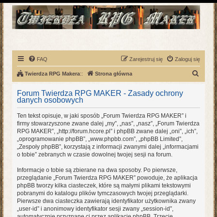
FAQ
Zarejestruj się
Zaloguj się
S
Twierdza RPG Makera
::
Strona główna
z
Forum Twierdza RPG MAKER - Zasady ochrony
u
danych osobowych
k
Ten tekst opisuje, w jaki sposób „Forum Twierdza RPG MAKER” i
a
firmy stowarzyszone zwane dalej „my”, „nas”, „nasz”, „Forum Twierdza
RPG MAKER”, „http://forum.hcore.pl” i phpBB zwane dalej „oni”, „ich”,
j
„oprogramowanie phpBB”, „www.phpbb.com”, „phpBB Limited”,
„Zespoły phpBB”, korzystają z informacji zwanymi dalej „informacjami
o tobie” zebranych w czasie dowolnej twojej sesji na forum.
Informacje o tobie są zbierane na dwa sposoby. Po pierwsze,
przeglądanie „Forum Twierdza RPG MAKER” powoduje, że aplikacja
phpBB tworzy kilka ciasteczek, które są małymi plikami tekstowymi
pobranymi do katalogu plików tymczasowych twojej przeglądarki.
Pierwsze dwa ciasteczka zawierają identyfikator użytkownika zwany
„user-id” i anonimowy identyfikator sesji zwany „session-id”,
automatycznie przyznane ci przez aplikację phpBB. Trzecie