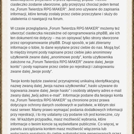
ciasteczko zostanie utworzone, gdy przejrzysz chociaż jeden temat
na „Forum Twierdza RPG MAKER”. Jest ono używane do zapisania
informacji, które tematy zostały przez ciebie przeczytane i służy do
ułatwienia ci nawigacji na forum.
W czasie przeglądania „Forum Twierdza RPG MAKER” możemy też
utworzyć ciasteczka niezależne od oprogramowania phpBB, ale ich
ten dokument nie dotyczy – ma on opisywać tylko strony stworzone
przez oprogramowanie phpBB. Drugi sposób, w jaki zbieramy
informacje o tobie, to dane wysyłane przez ciebie do nas. Mogą być
to między innymi posty napisane przez ciebie jako anonimowy
użytkownik zwane dalej „anonimowe posty”, konta użytkownika
założone na „Forum Twierdza RPG MAKER” zwane dalej „twoje
konto” i posty napisane przez ciebie po rejestracji i zalogowaniu
zwane dalej „twoje posty”.
Twoje konto będzie zawierać przynajmniej unikalną identyfikacyjną
nazwę zwaną dalej „twoja nazwa użytkownika”, hasło używane do
logowania zwane dalej „twoje hasło” i osobisty aktywny adres e-mail
zwany dalej „twój adres e-mail”. Informacje podane dla twojego konta
na „Forum Twierdza RPG MAKER” są chronione przez prawa
dotyczące ochrony danych osobowych w państwie, w którym stoi
nasz serwer. Mamy prawo wymagać podania dodatkowych informacji
przy rejestracji, i to my ustalamy czy podanie ich jest konieczne, czy
nie. W każdym przypadku, masz możliwość wybrania, które
informacje o twoim koncie są wyświetlane publicznie. Co więcej, w
panelu zarządzania kontem masz możliwość włączenia lub
wyłączenia wysyłania do ciebie automatycznie generowanych przez