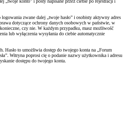
je konto” i posty napisane przez ciebie po rejestracji i
logowania zwane dalej „twoje hasło” i osobisty aktywny adres
z prawa dotyczące ochrony danych osobowych w państwie, w
st konieczne, czy nie. W każdym przypadku, masz możliwość
enia lub wyłączenia wysyłania do ciebie automatycznie
ych. Hasło to umożliwia dostęp do twojego konta na „Forum
hasła”. Witryna poprosi cię o podanie nazwy użytkownika i adresu
yskanie dostępu do twojego konta.