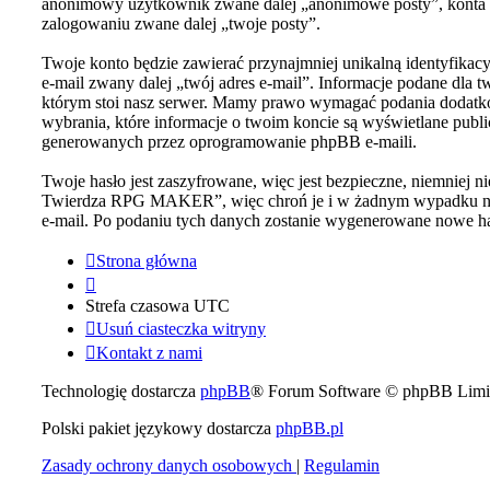
anonimowy użytkownik zwane dalej „anonimowe posty”, konta u
zalogowaniu zwane dalej „twoje posty”.
Twoje konto będzie zawierać przynajmniej unikalną identyfikac
e-mail zwany dalej „twój adres e-mail”. Informacje podane d
którym stoi nasz serwer. Mamy prawo wymagać podania dodatkowy
wybrania, które informacje o twoim koncie są wyświetlane publ
generowanych przez oprogramowanie phpBB e-maili.
Twoje hasło jest zaszyfrowane, więc jest bezpieczne, niemniej 
Twierdza RPG MAKER”, więc chroń je i w żadnym wypadku n
e-mail. Po podaniu tych danych zostanie wygenerowane nowe has
Strona główna
Strefa czasowa
UTC
Usuń ciasteczka witryny
Kontakt z nami
Technologię dostarcza
phpBB
® Forum Software © phpBB Limi
Polski pakiet językowy dostarcza
phpBB.pl
Zasady ochrony danych osobowych
|
Regulamin