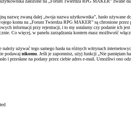
żytkownika założone na „Forum Twierdza RPG MAKER” zwane dalej „two
yjną nazwę zwaną dalej „twoja nazwa użytkownika”, hasło używane do 
la twojego konta na „Forum Twierdza RPG MAKER” są chronione prze
ch informacji przy rejestracji, i to my ustalamy czy podanie ich je
icznie. Co więcej, w panelu zarządzania kontem masz możliwość włącz
nie należy używać tego samego hasła na różnych witrynach internetow
ie podawaj
nikomu
. Jeśli je zapomnisz, użyj funkcji „Nie pamiętam 
ło i przesłane na podany przez ciebie adres e-mail. Umożliwi ono odz
ted