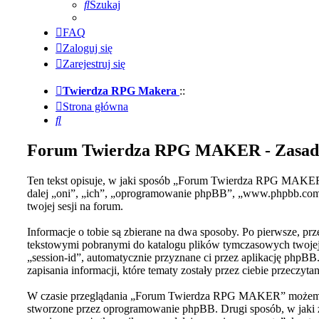
Szukaj
FAQ
Zaloguj się
Zarejestruj się
Twierdza RPG Makera
::
Strona główna
Szukaj
Forum Twierdza RPG MAKER - Zasady
Ten tekst opisuje, w jaki sposób „Forum Twierdza RPG MAKER
dalej „oni”, „ich”, „oprogramowanie phpBB”, „www.phpbb.com”,
twojej sesji na forum.
Informacje o tobie są zbierane na dwa sposoby. Po pierwsze, 
tekstowymi pobranymi do katalogu plików tymczasowych twojej p
„session-id”, automatycznie przyznane ci przez aplikację php
zapisania informacji, które tematy zostały przez ciebie przeczyta
W czasie przeglądania „Forum Twierdza RPG MAKER” możemy te
stworzone przez oprogramowanie phpBB. Drugi sposób, w jaki zb