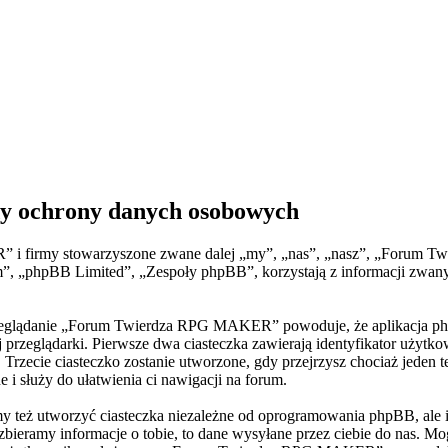
 ochrony danych osobowych
” i firmy stowarzyszone zwane dalej „my”, „nas”, „nasz”, „Forum 
 „phpBB Limited”, „Zespoły phpBB”, korzystają z informacji zwanym
przeglądanie „Forum Twierdza RPG MAKER” powoduje, że aplikacja php
rzeglądarki. Pierwsze dwa ciasteczka zawierają identyfikator użytko
BB. Trzecie ciasteczko zostanie utworzone, gdy przejrzysz chociaż j
ne i służy do ułatwienia ci nawigacji na forum.
ż utworzyć ciasteczka niezależne od oprogramowania phpBB, ale ich
ieramy informacje o tobie, to dane wysyłane przez ciebie do nas. Mog