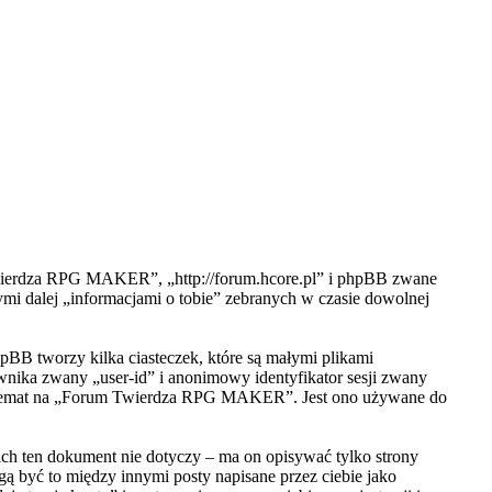
Twierdza RPG MAKER”, „http://forum.hcore.pl” i phpBB zwane
i dalej „informacjami o tobie” zebranych w czasie dowolnej
BB tworzy kilka ciasteczek, które są małymi plikami
wnika zwany „user-id” i anonimowy identyfikator sesji zwany
eden temat na „Forum Twierdza RPG MAKER”. Jest ono używane do
 ten dokument nie dotyczy – ma on opisywać tylko strony
ą być to między innymi posty napisane przez ciebie jako