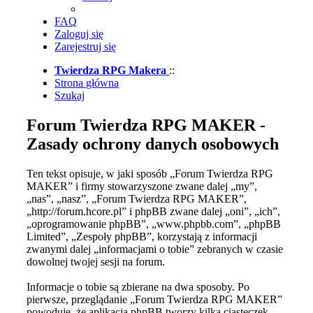
FAQ
Zaloguj się
Zarejestruj się
Twierdza RPG Makera
::
Strona główna
Szukaj
Forum Twierdza RPG MAKER -
Zasady ochrony danych osobowych
Ten tekst opisuje, w jaki sposób „Forum Twierdza RPG
MAKER” i firmy stowarzyszone zwane dalej „my”,
„nas”, „nasz”, „Forum Twierdza RPG MAKER”,
„http://forum.hcore.pl” i phpBB zwane dalej „oni”, „ich”,
„oprogramowanie phpBB”, „www.phpbb.com”, „phpBB
Limited”, „Zespoły phpBB”, korzystają z informacji
zwanymi dalej „informacjami o tobie” zebranych w czasie
dowolnej twojej sesji na forum.
Informacje o tobie są zbierane na dwa sposoby. Po
pierwsze, przeglądanie „Forum Twierdza RPG MAKER”
powoduje, że aplikacja phpBB tworzy kilka ciasteczek,