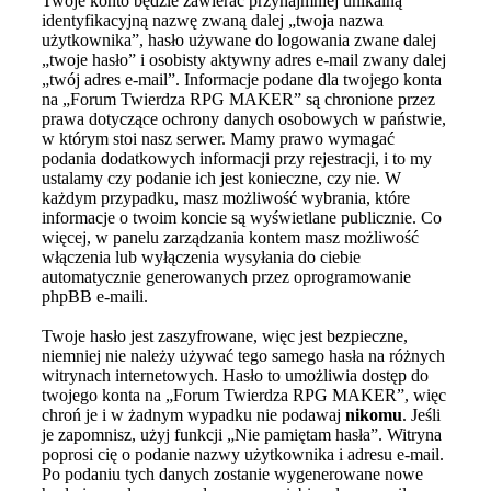
Twoje konto będzie zawierać przynajmniej unikalną
identyfikacyjną nazwę zwaną dalej „twoja nazwa
użytkownika”, hasło używane do logowania zwane dalej
„twoje hasło” i osobisty aktywny adres e-mail zwany dalej
„twój adres e-mail”. Informacje podane dla twojego konta
na „Forum Twierdza RPG MAKER” są chronione przez
prawa dotyczące ochrony danych osobowych w państwie,
w którym stoi nasz serwer. Mamy prawo wymagać
podania dodatkowych informacji przy rejestracji, i to my
ustalamy czy podanie ich jest konieczne, czy nie. W
każdym przypadku, masz możliwość wybrania, które
informacje o twoim koncie są wyświetlane publicznie. Co
więcej, w panelu zarządzania kontem masz możliwość
włączenia lub wyłączenia wysyłania do ciebie
automatycznie generowanych przez oprogramowanie
phpBB e-maili.
Twoje hasło jest zaszyfrowane, więc jest bezpieczne,
niemniej nie należy używać tego samego hasła na różnych
witrynach internetowych. Hasło to umożliwia dostęp do
twojego konta na „Forum Twierdza RPG MAKER”, więc
chroń je i w żadnym wypadku nie podawaj
nikomu
. Jeśli
je zapomnisz, użyj funkcji „Nie pamiętam hasła”. Witryna
poprosi cię o podanie nazwy użytkownika i adresu e-mail.
Po podaniu tych danych zostanie wygenerowane nowe