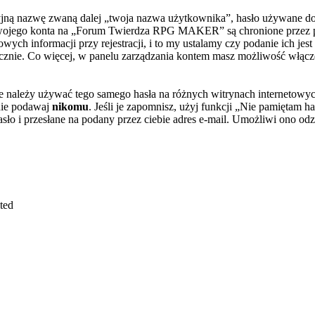
yjną nazwę zwaną dalej „twoja nazwa użytkownika”, hasło używane do 
la twojego konta na „Forum Twierdza RPG MAKER” są chronione prze
ch informacji przy rejestracji, i to my ustalamy czy podanie ich je
icznie. Co więcej, w panelu zarządzania kontem masz możliwość włącz
nie należy używać tego samego hasła na różnych witrynach internetow
ie podawaj
nikomu
. Jeśli je zapomnisz, użyj funkcji „Nie pamiętam 
ło i przesłane na podany przez ciebie adres e-mail. Umożliwi ono odz
ted