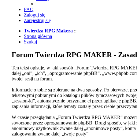
FAQ
Zaloguj się
Zarejestruj się
Twierdza RPG Makera
::
Strona główna
Szukaj
Forum Twierdza RPG MAKER - Zasady
Ten tekst opisuje, w jaki sposób „Forum Twierdza RPG MAKER
dalej „oni”, „ich”, „oprogramowanie phpBB”, „www.phpbb.com”,
twojej sesji na forum.
Informacje o tobie są zbierane na dwa sposoby. Po pierwsze, 
tekstowymi pobranymi do katalogu plików tymczasowych twojej p
„session-id”, automatycznie przyznane ci przez aplikację php
zapisania informacji, które tematy zostały przez ciebie przeczyta
W czasie przeglądania „Forum Twierdza RPG MAKER” możemy te
stworzone przez oprogramowanie phpBB. Drugi sposób, w jaki zb
anonimowy użytkownik zwane dalej „anonimowe posty”, konta u
zalogowaniu zwane dalej „twoje posty”.