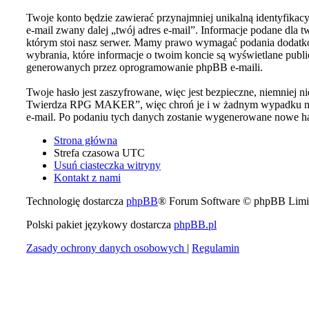
Twoje konto będzie zawierać przynajmniej unikalną identyfikac
e-mail zwany dalej „twój adres e-mail”. Informacje podane d
którym stoi nasz serwer. Mamy prawo wymagać podania dodatkowy
wybrania, które informacje o twoim koncie są wyświetlane publ
generowanych przez oprogramowanie phpBB e-maili.
Twoje hasło jest zaszyfrowane, więc jest bezpieczne, niemniej 
Twierdza RPG MAKER”, więc chroń je i w żadnym wypadku n
e-mail. Po podaniu tych danych zostanie wygenerowane nowe has
Strona główna
Strefa czasowa
UTC
Usuń ciasteczka witryny
Kontakt z nami
Technologię dostarcza
phpBB
® Forum Software © phpBB Limi
Polski pakiet językowy dostarcza
phpBB.pl
Zasady ochrony danych osobowych
|
Regulamin