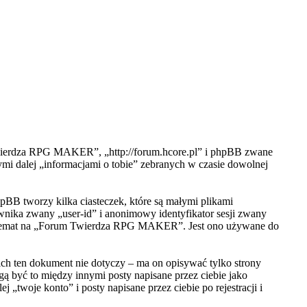
Twierdza RPG MAKER”, „http://forum.hcore.pl” i phpBB zwane
i dalej „informacjami o tobie” zebranych w czasie dowolnej
BB tworzy kilka ciasteczek, które są małymi plikami
wnika zwany „user-id” i anonimowy identyfikator sesji zwany
eden temat na „Forum Twierdza RPG MAKER”. Jest ono używane do
 ten dokument nie dotyczy – ma on opisywać tylko strony
ą być to między innymi posty napisane przez ciebie jako
je konto” i posty napisane przez ciebie po rejestracji i