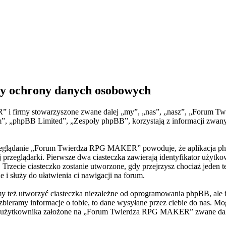
 ochrony danych osobowych
” i firmy stowarzyszone zwane dalej „my”, „nas”, „nasz”, „Forum 
 „phpBB Limited”, „Zespoły phpBB”, korzystają z informacji zwanym
przeglądanie „Forum Twierdza RPG MAKER” powoduje, że aplikacja php
rzeglądarki. Pierwsze dwa ciasteczka zawierają identyfikator użytko
BB. Trzecie ciasteczko zostanie utworzone, gdy przejrzysz chociaż j
ne i służy do ułatwienia ci nawigacji na forum.
ż utworzyć ciasteczka niezależne od oprogramowania phpBB, ale ich
ieramy informacje o tobie, to dane wysyłane przez ciebie do nas. Mog
żytkownika założone na „Forum Twierdza RPG MAKER” zwane dalej „two