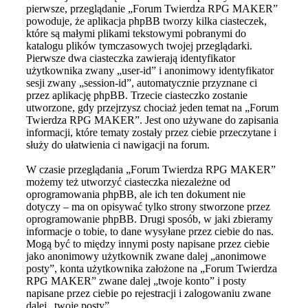
pierwsze, przeglądanie „Forum Twierdza RPG MAKER”
powoduje, że aplikacja phpBB tworzy kilka ciasteczek,
które są małymi plikami tekstowymi pobranymi do
katalogu plików tymczasowych twojej przeglądarki.
Pierwsze dwa ciasteczka zawierają identyfikator
użytkownika zwany „user-id” i anonimowy identyfikator
sesji zwany „session-id”, automatycznie przyznane ci
przez aplikację phpBB. Trzecie ciasteczko zostanie
utworzone, gdy przejrzysz chociaż jeden temat na „Forum
Twierdza RPG MAKER”. Jest ono używane do zapisania
informacji, które tematy zostały przez ciebie przeczytane i
służy do ułatwienia ci nawigacji na forum.
W czasie przeglądania „Forum Twierdza RPG MAKER”
możemy też utworzyć ciasteczka niezależne od
oprogramowania phpBB, ale ich ten dokument nie
dotyczy – ma on opisywać tylko strony stworzone przez
oprogramowanie phpBB. Drugi sposób, w jaki zbieramy
informacje o tobie, to dane wysyłane przez ciebie do nas.
Mogą być to między innymi posty napisane przez ciebie
jako anonimowy użytkownik zwane dalej „anonimowe
posty”, konta użytkownika założone na „Forum Twierdza
RPG MAKER” zwane dalej „twoje konto” i posty
napisane przez ciebie po rejestracji i zalogowaniu zwane
dalej „twoje posty”.