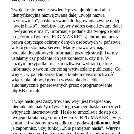
Twoje konto będzie zawierać przynajmniej unikalną
identyfikacyjną nazwę zwaną dalej „twoja nazwa
użytkownika”, hasło używane do logowania zwane dalej
„twoje hasło” i osobisty aktywny adres e-mail zwany dalej
„twój adres e-mail”. Informacje podane dla twojego konta
na „Forum Twierdza RPG MAKER” są chronione przez
prawa dotyczące ochrony danych osobowych w państwie,
w którym stoi nasz serwer. Mamy prawo wymagać
podania dodatkowych informacji przy rejestracji, i to my
ustalamy czy podanie ich jest konieczne, czy nie. W
każdym przypadku, masz możliwość wybrania, które
informacje o twoim koncie są wyświetlane publicznie. Co
więcej, w panelu zarządzania kontem masz możliwość
włączenia lub wyłączenia wysyłania do ciebie
automatycznie generowanych przez oprogramowanie
phpBB e-maili.
Twoje hasło jest zaszyfrowane, więc jest bezpieczne,
niemniej nie należy używać tego samego hasła na różnych
witrynach internetowych. Hasło to umożliwia dostęp do
twojego konta na „Forum Twierdza RPG MAKER”, więc
chroń je i w żadnym wypadku nie podawaj
nikomu
. Jeśli
je zapomnisz, użyj funkcji „Nie pamiętam hasła”. Witryna
poprosi cię o podanie nazwy użytkownika i adresu e-mail.