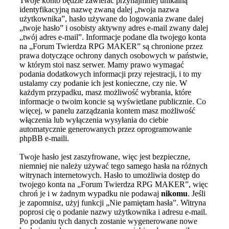
Twoje konto będzie zawierać przynajmniej unikalną
identyfikacyjną nazwę zwaną dalej „twoja nazwa
użytkownika”, hasło używane do logowania zwane dalej
„twoje hasło” i osobisty aktywny adres e-mail zwany dalej
„twój adres e-mail”. Informacje podane dla twojego konta
na „Forum Twierdza RPG MAKER” są chronione przez
prawa dotyczące ochrony danych osobowych w państwie,
w którym stoi nasz serwer. Mamy prawo wymagać
podania dodatkowych informacji przy rejestracji, i to my
ustalamy czy podanie ich jest konieczne, czy nie. W
każdym przypadku, masz możliwość wybrania, które
informacje o twoim koncie są wyświetlane publicznie. Co
więcej, w panelu zarządzania kontem masz możliwość
włączenia lub wyłączenia wysyłania do ciebie
automatycznie generowanych przez oprogramowanie
phpBB e-maili.
Twoje hasło jest zaszyfrowane, więc jest bezpieczne,
niemniej nie należy używać tego samego hasła na różnych
witrynach internetowych. Hasło to umożliwia dostęp do
twojego konta na „Forum Twierdza RPG MAKER”, więc
chroń je i w żadnym wypadku nie podawaj
nikomu
. Jeśli
je zapomnisz, użyj funkcji „Nie pamiętam hasła”. Witryna
poprosi cię o podanie nazwy użytkownika i adresu e-mail.
Po podaniu tych danych zostanie wygenerowane nowe