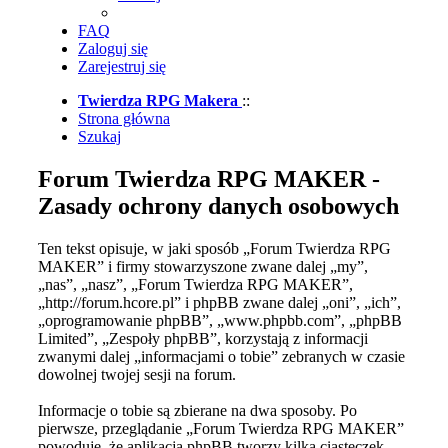
FAQ
Zaloguj się
Zarejestruj się
Twierdza RPG Makera
::
Strona główna
Szukaj
Forum Twierdza RPG MAKER -
Zasady ochrony danych osobowych
Ten tekst opisuje, w jaki sposób „Forum Twierdza RPG
MAKER” i firmy stowarzyszone zwane dalej „my”,
„nas”, „nasz”, „Forum Twierdza RPG MAKER”,
„http://forum.hcore.pl” i phpBB zwane dalej „oni”, „ich”,
„oprogramowanie phpBB”, „www.phpbb.com”, „phpBB
Limited”, „Zespoły phpBB”, korzystają z informacji
zwanymi dalej „informacjami o tobie” zebranych w czasie
dowolnej twojej sesji na forum.
Informacje o tobie są zbierane na dwa sposoby. Po
pierwsze, przeglądanie „Forum Twierdza RPG MAKER”
powoduje, że aplikacja phpBB tworzy kilka ciasteczek,