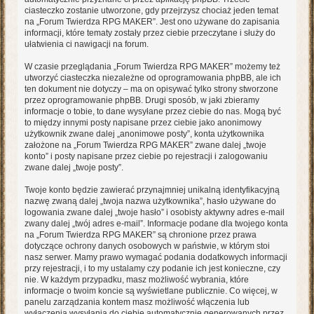
ciasteczko zostanie utworzone, gdy przejrzysz chociaż jeden temat
na „Forum Twierdza RPG MAKER”. Jest ono używane do zapisania
informacji, które tematy zostały przez ciebie przeczytane i służy do
ułatwienia ci nawigacji na forum.
W czasie przeglądania „Forum Twierdza RPG MAKER” możemy też
utworzyć ciasteczka niezależne od oprogramowania phpBB, ale ich
ten dokument nie dotyczy – ma on opisywać tylko strony stworzone
przez oprogramowanie phpBB. Drugi sposób, w jaki zbieramy
informacje o tobie, to dane wysyłane przez ciebie do nas. Mogą być
to między innymi posty napisane przez ciebie jako anonimowy
użytkownik zwane dalej „anonimowe posty”, konta użytkownika
założone na „Forum Twierdza RPG MAKER” zwane dalej „twoje
konto” i posty napisane przez ciebie po rejestracji i zalogowaniu
zwane dalej „twoje posty”.
Twoje konto będzie zawierać przynajmniej unikalną identyfikacyjną
nazwę zwaną dalej „twoja nazwa użytkownika”, hasło używane do
logowania zwane dalej „twoje hasło” i osobisty aktywny adres e-mail
zwany dalej „twój adres e-mail”. Informacje podane dla twojego konta
na „Forum Twierdza RPG MAKER” są chronione przez prawa
dotyczące ochrony danych osobowych w państwie, w którym stoi
nasz serwer. Mamy prawo wymagać podania dodatkowych informacji
przy rejestracji, i to my ustalamy czy podanie ich jest konieczne, czy
nie. W każdym przypadku, masz możliwość wybrania, które
informacje o twoim koncie są wyświetlane publicznie. Co więcej, w
panelu zarządzania kontem masz możliwość włączenia lub
wyłączenia wysyłania do ciebie automatycznie generowanych przez