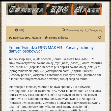
FAQ
Zarejestruj się
Zaloguj się
S
Twierdza RPG Makera
::
Strona główna
z
Forum Twierdza RPG MAKER - Zasady ochrony
u
danych osobowych
k
Ten tekst opisuje, w jaki sposób „Forum Twierdza RPG MAKER” i
a
firmy stowarzyszone zwane dalej „my”, „nas”, „nasz”, „Forum Twierdza
RPG MAKER”, „http://forum.hcore.pl” i phpBB zwane dalej „oni”, „ich”,
j
„oprogramowanie phpBB”, „www.phpbb.com”, „phpBB Limited”,
„Zespoły phpBB”, korzystają z informacji zwanymi dalej „informacjami
o tobie” zebranych w czasie dowolnej twojej sesji na forum.
Informacje o tobie są zbierane na dwa sposoby. Po pierwsze,
przeglądanie „Forum Twierdza RPG MAKER” powoduje, że aplikacja
phpBB tworzy kilka ciasteczek, które są małymi plikami tekstowymi
pobranymi do katalogu plików tymczasowych twojej przeglądarki.
Pierwsze dwa ciasteczka zawierają identyfikator użytkownika zwany
„user-id” i anonimowy identyfikator sesji zwany „session-id”,
automatycznie przyznane ci przez aplikację phpBB. Trzecie