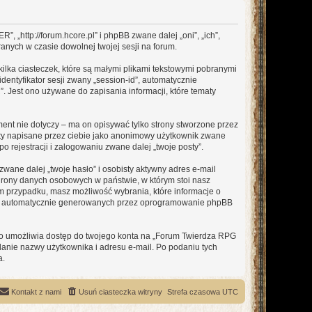
 „http://forum.hcore.pl” i phpBB zwane dalej „oni”, „ich”,
anych w czasie dowolnej twojej sesji na forum.
lka ciasteczek, które są małymi plikami tekstowymi pobranymi
dentyfikator sesji zwany „session-id”, automatycznie
 Jest ono używane do zapisania informacji, które tematy
t nie dotyczy – ma on opisywać tylko strony stworzone przez
sty napisane przez ciebie jako anonimowy użytkownik zwane
 rejestracji i zalogowaniu zwane dalej „twoje posty”.
ane dalej „twoje hasło” i osobisty aktywny adres e-mail
hrony danych osobowych w państwie, w którym stoi nasz
ym przypadku, masz możliwość wybrania, które informacje o
ebie automatycznie generowanych przez oprogramowanie phpBB
 to umożliwia dostęp do twojego konta na „Forum Twierdza RPG
podanie nazwy użytkownika i adresu e-mail. Po podaniu tych
a.
Kontakt z nami
Usuń ciasteczka witryny
Strefa czasowa
UTC