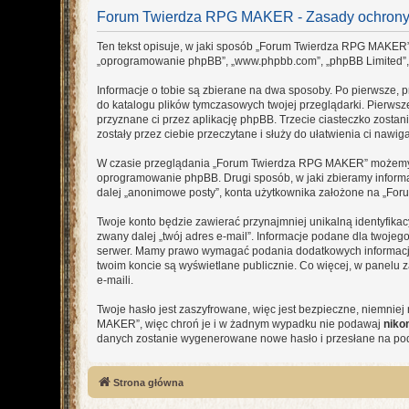
Forum Twierdza RPG MAKER - Zasady ochron
Ten tekst opisuje, w jaki sposób „Forum Twierdza RPG MAKER” i
„oprogramowanie phpBB”, „www.phpbb.com”, „phpBB Limited”, „Z
Informacje o tobie są zbierane na dwa sposoby. Po pierwsze,
do katalogu plików tymczasowych twojej przeglądarki. Pierwsze
przyznane ci przez aplikację phpBB. Trzecie ciasteczko zosta
zostały przez ciebie przeczytane i służy do ułatwienia ci nawiga
W czasie przeglądania „Forum Twierdza RPG MAKER” możemy te
oprogramowanie phpBB. Drugi sposób, w jaki zbieramy informa
dalej „anonimowe posty”, konta użytkownika założone na „Forum
Twoje konto będzie zawierać przynajmniej unikalną identyfika
zwany dalej „twój adres e-mail”. Informacje podane dla twoj
serwer. Mamy prawo wymagać podania dodatkowych informacji pr
twoim koncie są wyświetlane publicznie. Co więcej, w panel
e-maili.
Twoje hasło jest zaszyfrowane, więc jest bezpieczne, niemnie
MAKER”, więc chroń je i w żadnym wypadku nie podawaj
niko
danych zostanie wygenerowane nowe hasło i przesłane na poda
Strona główna