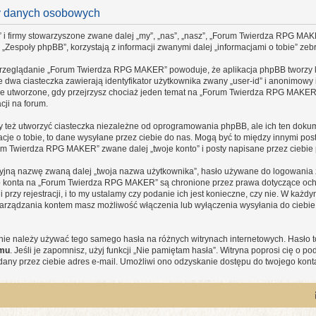
y danych osobowych
 firmy stowarzyszone zwane dalej „my”, „nas”, „nasz”, „Forum Twierdza RPG MAKER”,
espoły phpBB”, korzystają z informacji zwanymi dalej „informacjami o tobie” zebr
 przeglądanie „Forum Twierdza RPG MAKER” powoduje, że aplikacja phpBB tworzy ki
 dwa ciasteczka zawierają identyfikator użytkownika zwany „user-id” i anonimowy i
nie utworzone, gdy przejrzysz chociaż jeden temat na „Forum Twierdza RPG MAKER”.
cji na forum.
ż utworzyć ciasteczka niezależne od oprogramowania phpBB, ale ich ten dokumen
cje o tobie, to dane wysyłane przez ciebie do nas. Mogą być to między innymi po
 Twierdza RPG MAKER” zwane dalej „twoje konto” i posty napisane przez ciebie po
cyjną nazwę zwaną dalej „twoja nazwa użytkownika”, hasło używane do logowania zw
ego konta na „Forum Twierdza RPG MAKER” są chronione przez prawa dotyczące oc
zy rejestracji, i to my ustalamy czy podanie ich jest konieczne, czy nie. W każd
u zarządzania kontem masz możliwość włączenia lub wyłączenia wysyłania do ci
j nie należy używać tego samego hasła na różnych witrynach internetowych. Hasło
mu
. Jeśli je zapomnisz, użyj funkcji „Nie pamiętam hasła”. Witryna poprosi cię o 
ny przez ciebie adres e-mail. Umożliwi ono odzyskanie dostępu do twojego kont