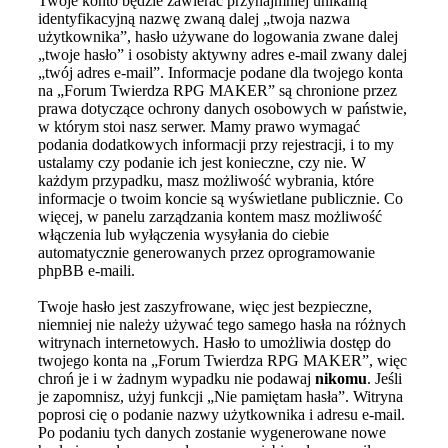
Twoje konto będzie zawierać przynajmniej unikalną
identyfikacyjną nazwę zwaną dalej „twoja nazwa
użytkownika”, hasło używane do logowania zwane dalej
„twoje hasło” i osobisty aktywny adres e-mail zwany dalej
„twój adres e-mail”. Informacje podane dla twojego konta
na „Forum Twierdza RPG MAKER” są chronione przez
prawa dotyczące ochrony danych osobowych w państwie,
w którym stoi nasz serwer. Mamy prawo wymagać
podania dodatkowych informacji przy rejestracji, i to my
ustalamy czy podanie ich jest konieczne, czy nie. W
każdym przypadku, masz możliwość wybrania, które
informacje o twoim koncie są wyświetlane publicznie. Co
więcej, w panelu zarządzania kontem masz możliwość
włączenia lub wyłączenia wysyłania do ciebie
automatycznie generowanych przez oprogramowanie
phpBB e-maili.
Twoje hasło jest zaszyfrowane, więc jest bezpieczne,
niemniej nie należy używać tego samego hasła na różnych
witrynach internetowych. Hasło to umożliwia dostęp do
twojego konta na „Forum Twierdza RPG MAKER”, więc
chroń je i w żadnym wypadku nie podawaj
nikomu
. Jeśli
je zapomnisz, użyj funkcji „Nie pamiętam hasła”. Witryna
poprosi cię o podanie nazwy użytkownika i adresu e-mail.
Po podaniu tych danych zostanie wygenerowane nowe