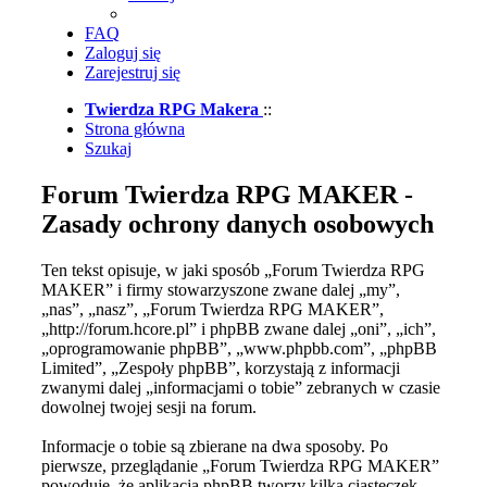
FAQ
Zaloguj się
Zarejestruj się
Twierdza RPG Makera
::
Strona główna
Szukaj
Forum Twierdza RPG MAKER -
Zasady ochrony danych osobowych
Ten tekst opisuje, w jaki sposób „Forum Twierdza RPG
MAKER” i firmy stowarzyszone zwane dalej „my”,
„nas”, „nasz”, „Forum Twierdza RPG MAKER”,
„http://forum.hcore.pl” i phpBB zwane dalej „oni”, „ich”,
„oprogramowanie phpBB”, „www.phpbb.com”, „phpBB
Limited”, „Zespoły phpBB”, korzystają z informacji
zwanymi dalej „informacjami o tobie” zebranych w czasie
dowolnej twojej sesji na forum.
Informacje o tobie są zbierane na dwa sposoby. Po
pierwsze, przeglądanie „Forum Twierdza RPG MAKER”
powoduje, że aplikacja phpBB tworzy kilka ciasteczek,