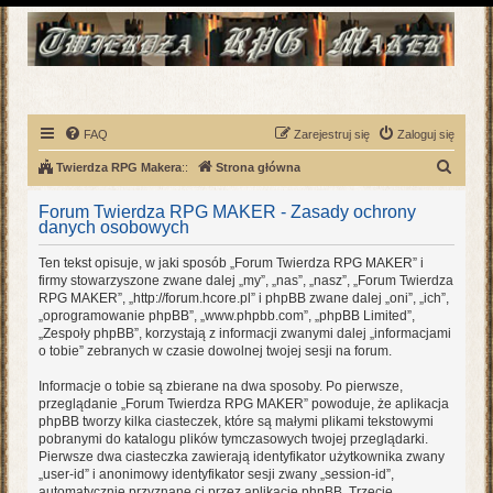
FAQ
Zarejestruj się
Zaloguj się
S
Twierdza RPG Makera
::
Strona główna
z
Forum Twierdza RPG MAKER - Zasady ochrony
u
danych osobowych
k
Ten tekst opisuje, w jaki sposób „Forum Twierdza RPG MAKER” i
a
firmy stowarzyszone zwane dalej „my”, „nas”, „nasz”, „Forum Twierdza
RPG MAKER”, „http://forum.hcore.pl” i phpBB zwane dalej „oni”, „ich”,
j
„oprogramowanie phpBB”, „www.phpbb.com”, „phpBB Limited”,
„Zespoły phpBB”, korzystają z informacji zwanymi dalej „informacjami
o tobie” zebranych w czasie dowolnej twojej sesji na forum.
Informacje o tobie są zbierane na dwa sposoby. Po pierwsze,
przeglądanie „Forum Twierdza RPG MAKER” powoduje, że aplikacja
phpBB tworzy kilka ciasteczek, które są małymi plikami tekstowymi
pobranymi do katalogu plików tymczasowych twojej przeglądarki.
Pierwsze dwa ciasteczka zawierają identyfikator użytkownika zwany
„user-id” i anonimowy identyfikator sesji zwany „session-id”,
automatycznie przyznane ci przez aplikację phpBB. Trzecie