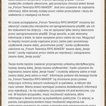
ciasteczko zostanie utworzone, gdy przejrzysz chociaż jeden temat
na „Forum Twierdza RPG MAKER”. Jest ono używane do zapisania
informacji, które tematy zostały przez ciebie przeczytane i służy do
ułatwienia ci nawigacji na forum.
W czasie przeglądania „Forum Twierdza RPG MAKER” możemy też
utworzyć ciasteczka niezależne od oprogramowania phpBB, ale ich
ten dokument nie dotyczy – ma on opisywać tylko strony stworzone
przez oprogramowanie phpBB. Drugi sposób, w jaki zbieramy
informacje o tobie, to dane wysyłane przez ciebie do nas. Mogą być
to między innymi posty napisane przez ciebie jako anonimowy
użytkownik zwane dalej „anonimowe posty”, konta użytkownika
założone na „Forum Twierdza RPG MAKER” zwane dalej „twoje
konto” i posty napisane przez ciebie po rejestracji i zalogowaniu
zwane dalej „twoje posty”.
Twoje konto będzie zawierać przynajmniej unikalną identyfikacyjną
nazwę zwaną dalej „twoja nazwa użytkownika”, hasło używane do
logowania zwane dalej „twoje hasło” i osobisty aktywny adres e-mail
zwany dalej „twój adres e-mail”. Informacje podane dla twojego konta
na „Forum Twierdza RPG MAKER” są chronione przez prawa
dotyczące ochrony danych osobowych w państwie, w którym stoi
nasz serwer. Mamy prawo wymagać podania dodatkowych informacji
przy rejestracji, i to my ustalamy czy podanie ich jest konieczne, czy
nie. W każdym przypadku, masz możliwość wybrania, które
informacje o twoim koncie są wyświetlane publicznie. Co więcej, w
panelu zarządzania kontem masz możliwość włączenia lub
wyłączenia wysyłania do ciebie automatycznie generowanych przez