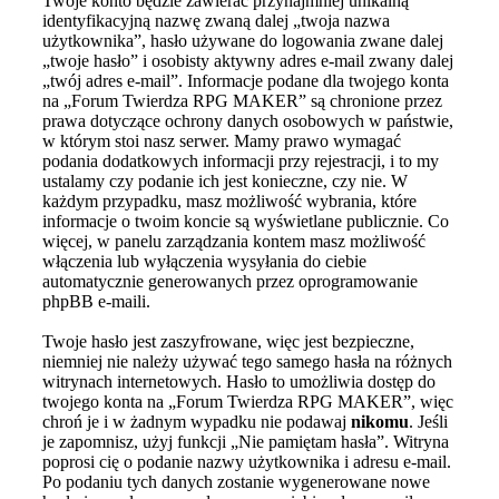
Twoje konto będzie zawierać przynajmniej unikalną
identyfikacyjną nazwę zwaną dalej „twoja nazwa
użytkownika”, hasło używane do logowania zwane dalej
„twoje hasło” i osobisty aktywny adres e-mail zwany dalej
„twój adres e-mail”. Informacje podane dla twojego konta
na „Forum Twierdza RPG MAKER” są chronione przez
prawa dotyczące ochrony danych osobowych w państwie,
w którym stoi nasz serwer. Mamy prawo wymagać
podania dodatkowych informacji przy rejestracji, i to my
ustalamy czy podanie ich jest konieczne, czy nie. W
każdym przypadku, masz możliwość wybrania, które
informacje o twoim koncie są wyświetlane publicznie. Co
więcej, w panelu zarządzania kontem masz możliwość
włączenia lub wyłączenia wysyłania do ciebie
automatycznie generowanych przez oprogramowanie
phpBB e-maili.
Twoje hasło jest zaszyfrowane, więc jest bezpieczne,
niemniej nie należy używać tego samego hasła na różnych
witrynach internetowych. Hasło to umożliwia dostęp do
twojego konta na „Forum Twierdza RPG MAKER”, więc
chroń je i w żadnym wypadku nie podawaj
nikomu
. Jeśli
je zapomnisz, użyj funkcji „Nie pamiętam hasła”. Witryna
poprosi cię o podanie nazwy użytkownika i adresu e-mail.
Po podaniu tych danych zostanie wygenerowane nowe