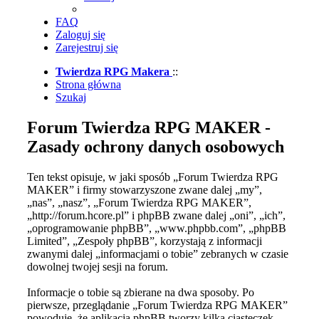
FAQ
Zaloguj się
Zarejestruj się
Twierdza RPG Makera
::
Strona główna
Szukaj
Forum Twierdza RPG MAKER -
Zasady ochrony danych osobowych
Ten tekst opisuje, w jaki sposób „Forum Twierdza RPG
MAKER” i firmy stowarzyszone zwane dalej „my”,
„nas”, „nasz”, „Forum Twierdza RPG MAKER”,
„http://forum.hcore.pl” i phpBB zwane dalej „oni”, „ich”,
„oprogramowanie phpBB”, „www.phpbb.com”, „phpBB
Limited”, „Zespoły phpBB”, korzystają z informacji
zwanymi dalej „informacjami o tobie” zebranych w czasie
dowolnej twojej sesji na forum.
Informacje o tobie są zbierane na dwa sposoby. Po
pierwsze, przeglądanie „Forum Twierdza RPG MAKER”
powoduje, że aplikacja phpBB tworzy kilka ciasteczek,