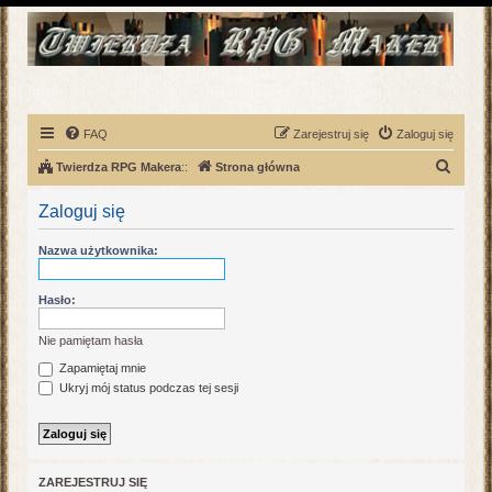
FAQ
Zarejestruj się
Zaloguj się
S
Twierdza RPG Makera
::
Strona główna
z
Zaloguj się
u
k
Nazwa użytkownika:
a
j
Hasło:
Nie pamiętam hasła
Zapamiętaj mnie
Ukryj mój status podczas tej sesji
ZAREJESTRUJ SIĘ