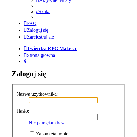
Aktywne tematy
Szukaj
FAQ
Zaloguj się
Zarejestruj się
Twierdza RPG Makera
::
Strona główna
Szukaj
Zaloguj się
Nazwa użytkownika:
Hasło:
Nie pamiętam hasła
Zapamiętaj mnie