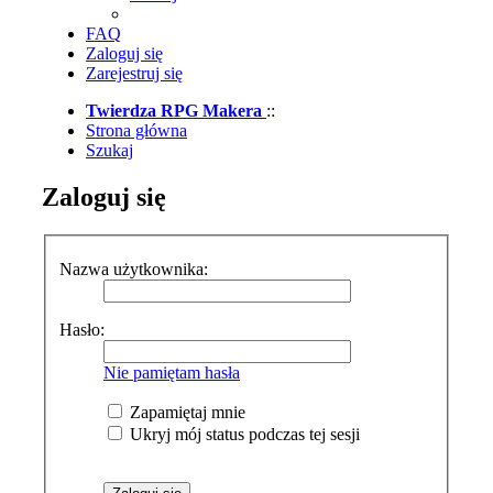
FAQ
Zaloguj się
Zarejestruj się
Twierdza RPG Makera
::
Strona główna
Szukaj
Zaloguj się
Nazwa użytkownika:
Hasło:
Nie pamiętam hasła
Zapamiętaj mnie
Ukryj mój status podczas tej sesji