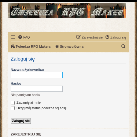
FAQ
Zarejestruj się
Zaloguj się
S
Twierdza RPG Makera
::
Strona główna
z
Zaloguj się
u
k
Nazwa użytkownika:
a
j
Hasło:
Nie pamiętam hasła
Zapamiętaj mnie
Ukryj mój status podczas tej sesji
ZAREJESTRUJ SIĘ