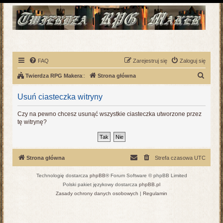
FAQ
Zarejestruj się
Zaloguj się
S
Twierdza RPG Makera
::
Strona główna
z
Usuń ciasteczka witryny
u
k
Czy na pewno chcesz usunąć wszystkie ciasteczka utworzone przez
tę witrynę?
a
j
Strona główna
Strefa czasowa
UTC
Technologię dostarcza
phpBB
® Forum Software © phpBB Limited
Polski pakiet językowy dostarcza
phpBB.pl
Zasady ochrony danych osobowych
|
Regulamin