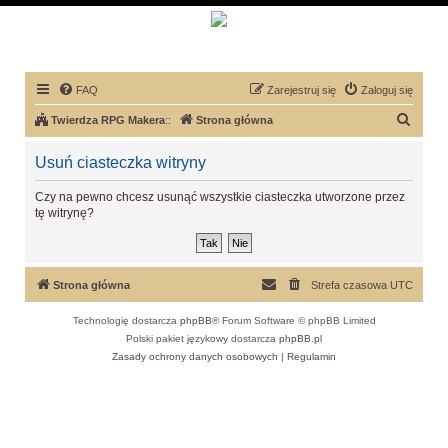
FAQ
Zarejestruj się
Zaloguj się
S
Twierdza RPG Makera
::
Strona główna
z
Usuń ciasteczka witryny
u
k
Czy na pewno chcesz usunąć wszystkie ciasteczka utworzone przez
tę witrynę?
a
j
Strona główna
Strefa czasowa
UTC
Technologię dostarcza
phpBB
® Forum Software © phpBB Limited
Polski pakiet językowy dostarcza
phpBB.pl
Zasady ochrony danych osobowych
|
Regulamin