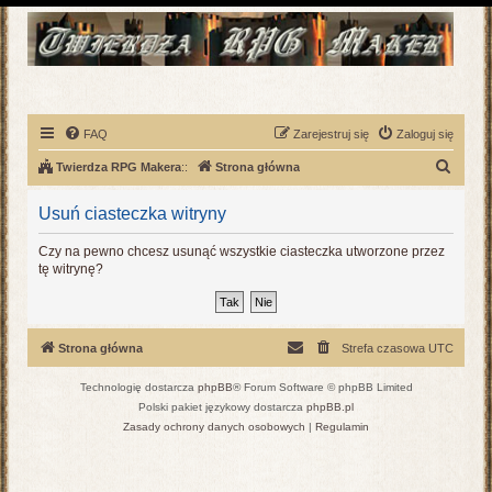
FAQ
Zarejestruj się
Zaloguj się
S
Twierdza RPG Makera
::
Strona główna
z
Usuń ciasteczka witryny
u
k
Czy na pewno chcesz usunąć wszystkie ciasteczka utworzone przez
tę witrynę?
a
j
Strona główna
Strefa czasowa
UTC
Technologię dostarcza
phpBB
® Forum Software © phpBB Limited
Polski pakiet językowy dostarcza
phpBB.pl
Zasady ochrony danych osobowych
|
Regulamin