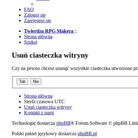
FAQ
Zaloguj się
Zarejestruj się
Twierdza RPG Makera
::
Strona główna
Szukaj
Usuń ciasteczka witryny
Czy na pewno chcesz usunąć wszystkie ciasteczka utworzone prz
Strona główna
Strefa czasowa
UTC
Usuń ciasteczka witryny
Kontakt z nami
Technologię dostarcza
phpBB
® Forum Software © phpBB Limi
Polski pakiet językowy dostarcza
phpBB.pl