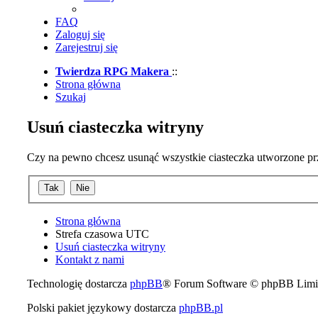
FAQ
Zaloguj się
Zarejestruj się
Twierdza RPG Makera
::
Strona główna
Szukaj
Usuń ciasteczka witryny
Czy na pewno chcesz usunąć wszystkie ciasteczka utworzone prz
Strona główna
Strefa czasowa
UTC
Usuń ciasteczka witryny
Kontakt z nami
Technologię dostarcza
phpBB
® Forum Software © phpBB Limi
Polski pakiet językowy dostarcza
phpBB.pl