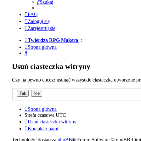
Szukaj
FAQ
Zaloguj się
Zarejestruj się
Twierdza RPG Makera
::
Strona główna
Szukaj
Usuń ciasteczka witryny
Czy na pewno chcesz usunąć wszystkie ciasteczka utworzone prz
Strona główna
Strefa czasowa
UTC
Usuń ciasteczka witryny
Kontakt z nami
Technologię dostarcza
phpBB
® Forum Software © phpBB Limi