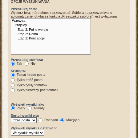
OPCJE WYSZUKIWANIA
Przeszukaj fora:
Wybierz fora, które chcesz przeszukać. Subfora są przeszukiwane
automatycznie, chyba że funkcja „Przeszukuj subfora”, jest wyłączona.
Przeszukaj subfora:
Tak
Nie
Szukaj w:
Temat i treść posta
Tylko treść posta
Tylko tytuły tematów
Tylko pierwszy post tematu
Wyświetl wyniki jako:
Posty
Tematy
Sortuj wyniki wg:
Rosnąco
Malejąco
Wyświetl wyniki z ostatnich: