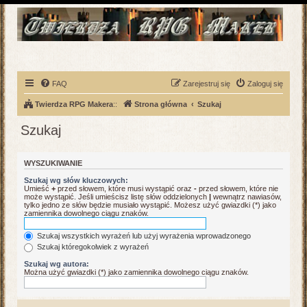
FAQ
Zarejestruj się
Zaloguj się
Twierdza RPG Makera
::
Strona główna
Szukaj
Szukaj
WYSZUKIWANIE
Szukaj wg słów kluczowych:
Umieść
+
przed słowem, które musi wystąpić oraz
-
przed słowem, które nie
może wystąpić. Jeśli umieścisz listę słów oddzielonych
|
wewnątrz nawiasów,
tylko jedno ze słów będzie musiało wystąpić. Możesz użyć gwiazdki (*) jako
zamiennika dowolnego ciągu znaków.
Szukaj wszystkich wyrażeń lub użyj wyrażenia wprowadzonego
Szukaj któregokolwiek z wyrażeń
Szukaj wg autora:
Można użyć gwiazdki (*) jako zamiennika dowolnego ciągu znaków.