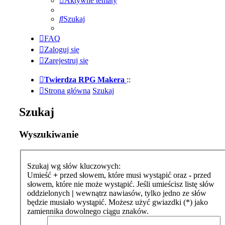
Aktywne tematy
Szukaj
FAQ
Zaloguj się
Zarejestruj się
Twierdza RPG Makera
::
Strona główna
Szukaj
Szukaj
Wyszukiwanie
Szukaj wg słów kluczowych:
Umieść
+
przed słowem, które musi wystąpić oraz
-
przed
słowem, które nie może wystąpić. Jeśli umieścisz listę słów
oddzielonych
|
wewnątrz nawiasów, tylko jedno ze słów
będzie musiało wystąpić. Możesz użyć gwiazdki (*) jako
zamiennika dowolnego ciągu znaków.