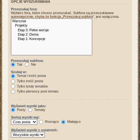
OPCJE WYSZUKIWANIA
Przeszukaj fora:
Wybierz fora, które chcesz przeszukać. Subfora są przeszukiwane
automatycznie, chyba że funkcja „Przeszukuj subfora”, jest wyłączona.
Przeszukaj subfora:
Tak
Nie
Szukaj w:
Temat i treść posta
Tylko treść posta
Tylko tytuły tematów
Tylko pierwszy post tematu
Wyświetl wyniki jako:
Posty
Tematy
Sortuj wyniki wg:
Rosnąco
Malejąco
Wyświetl wyniki z ostatnich: