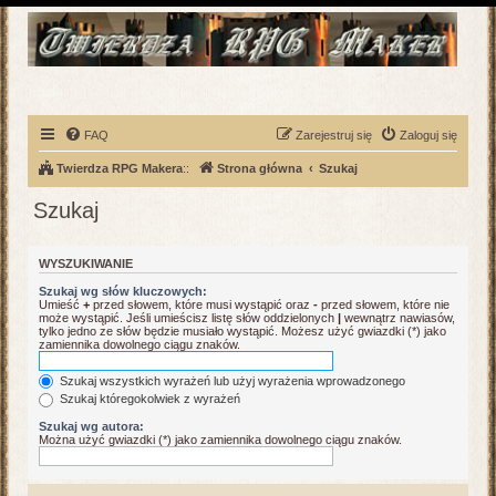
FAQ
Zarejestruj się
Zaloguj się
Twierdza RPG Makera
::
Strona główna
Szukaj
Szukaj
WYSZUKIWANIE
Szukaj wg słów kluczowych:
Umieść
+
przed słowem, które musi wystąpić oraz
-
przed słowem, które nie
może wystąpić. Jeśli umieścisz listę słów oddzielonych
|
wewnątrz nawiasów,
tylko jedno ze słów będzie musiało wystąpić. Możesz użyć gwiazdki (*) jako
zamiennika dowolnego ciągu znaków.
Szukaj wszystkich wyrażeń lub użyj wyrażenia wprowadzonego
Szukaj któregokolwiek z wyrażeń
Szukaj wg autora:
Można użyć gwiazdki (*) jako zamiennika dowolnego ciągu znaków.