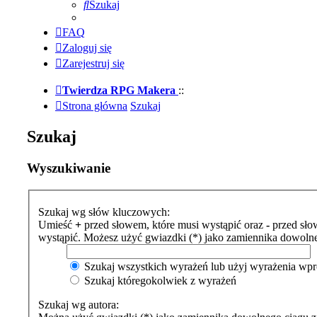
Szukaj
FAQ
Zaloguj się
Zarejestruj się
Twierdza RPG Makera
::
Strona główna
Szukaj
Szukaj
Wyszukiwanie
Szukaj wg słów kluczowych:
Umieść
+
przed słowem, które musi wystąpić oraz
-
przed słow
wystąpić. Możesz użyć gwiazdki (*) jako zamiennika dowoln
Szukaj wszystkich wyrażeń lub użyj wyrażenia w
Szukaj któregokolwiek z wyrażeń
Szukaj wg autora: