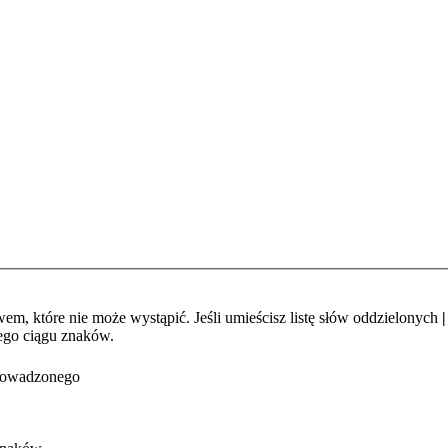
em, które nie może wystąpić. Jeśli umieścisz listę słów oddzielonych
|
ego ciągu znaków.
prowadzonego