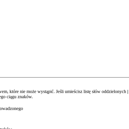
em, które nie może wystąpić. Jeśli umieścisz listę słów oddzielonych
|
ego ciągu znaków.
prowadzonego