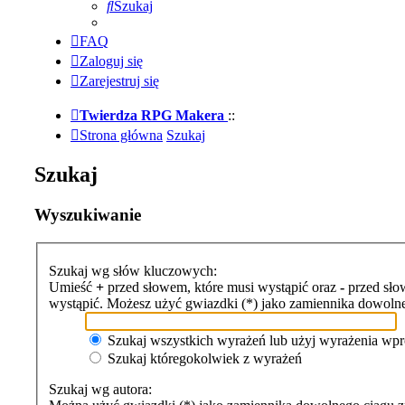
Szukaj
FAQ
Zaloguj się
Zarejestruj się
Twierdza RPG Makera
::
Strona główna
Szukaj
Szukaj
Wyszukiwanie
Szukaj wg słów kluczowych:
Umieść
+
przed słowem, które musi wystąpić oraz
-
przed słow
wystąpić. Możesz użyć gwiazdki (*) jako zamiennika dowoln
Szukaj wszystkich wyrażeń lub użyj wyrażenia w
Szukaj któregokolwiek z wyrażeń
Szukaj wg autora: