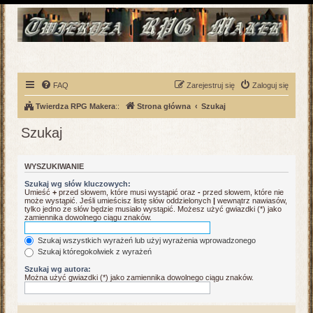
FAQ
Zarejestruj się
Zaloguj się
Twierdza RPG Makera
::
Strona główna
Szukaj
Szukaj
WYSZUKIWANIE
Szukaj wg słów kluczowych:
Umieść
+
przed słowem, które musi wystąpić oraz
-
przed słowem, które nie
może wystąpić. Jeśli umieścisz listę słów oddzielonych
|
wewnątrz nawiasów,
tylko jedno ze słów będzie musiało wystąpić. Możesz użyć gwiazdki (*) jako
zamiennika dowolnego ciągu znaków.
Szukaj wszystkich wyrażeń lub użyj wyrażenia wprowadzonego
Szukaj któregokolwiek z wyrażeń
Szukaj wg autora:
Można użyć gwiazdki (*) jako zamiennika dowolnego ciągu znaków.