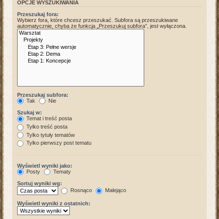
OPCJE WYSZUKIWANIA
Przeszukaj fora:
Wybierz fora, które chcesz przeszukać. Subfora są przeszukiwane
automatycznie, chyba że funkcja „Przeszukuj subfora”, jest wyłączona.
Przeszukaj subfora:
Tak
Nie
Szukaj w:
Temat i treść posta
Tylko treść posta
Tylko tytuły tematów
Tylko pierwszy post tematu
Wyświetl wyniki jako:
Posty
Tematy
Sortuj wyniki wg:
Rosnąco
Malejąco
Wyświetl wyniki z ostatnich: