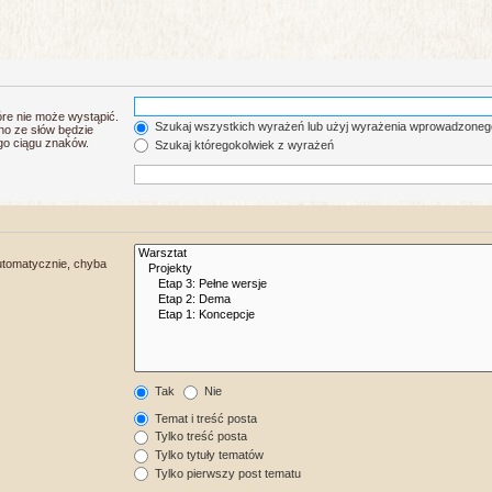
re nie może wystąpić.
Szukaj wszystkich wyrażeń lub użyj wyrażenia wprowadzoneg
no ze słów będzie
go ciągu znaków.
Szukaj któregokolwiek z wyrażeń
utomatycznie, chyba
Tak
Nie
Temat i treść posta
Tylko treść posta
Tylko tytuły tematów
Tylko pierwszy post tematu