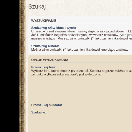
Szukaj
WYSZUKIWANIE
Szukaj wg słów kluczowych:
Umieść
+
przed słowem, które musi wystąpić oraz
-
przed słowem, któ
Jeśli umieścisz listę słów oddzielonych
|
wewnątrz nawiasów, tylko jed
musiało wystąpić. Możesz użyć gwiazdki (*) jako zamiennika dowolne
Szukaj wg autora:
Można użyć gwiazdki (*) jako zamiennika dowolnego ciągu znaków.
OPCJE WYSZUKIWANIA
Przeszukaj fora:
Wybierz fora, które chcesz przeszukać. Subfora są przeszukiwane a
że funkcja „Przeszukuj subfora”, jest wyłączona.
Przeszukaj subfora:
Szukaj w: