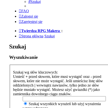
Szukaj
FAQ
Zaloguj się
Zarejestruj się
Twierdza RPG Makera
::
Strona główna
Szukaj
Szukaj
Wyszukiwanie
Szukaj wg słów kluczowych:
Umieść
+
przed słowem, które musi wystąpić oraz
-
przed
słowem, które nie może wystąpić. Jeśli umieścisz listę słów
oddzielonych
|
wewnątrz nawiasów, tylko jedno ze słów
będzie musiało wystąpić. Możesz użyć gwiazdki (*) jako
zamiennika dowolnego ciągu znaków.
Szukaj wszystkich wyrażeń lub użyj wyrażenia