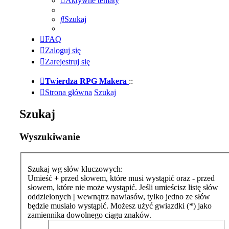
Aktywne tematy
Szukaj
FAQ
Zaloguj się
Zarejestruj się
Twierdza RPG Makera
::
Strona główna
Szukaj
Szukaj
Wyszukiwanie
Szukaj wg słów kluczowych:
Umieść
+
przed słowem, które musi wystąpić oraz
-
przed
słowem, które nie może wystąpić. Jeśli umieścisz listę słów
oddzielonych
|
wewnątrz nawiasów, tylko jedno ze słów
będzie musiało wystąpić. Możesz użyć gwiazdki (*) jako
zamiennika dowolnego ciągu znaków.