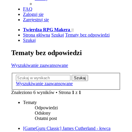
FAQ
Zaloguj się
Zarejestruj się
Twierdza RPG Makera
::
Strona główna
Szukaj
Tematy bez odpowiedzi
Szukaj
Tematy bez odpowiedzi
Wyszukiwanie zaawansowane
Szukaj
Wyszukiwanie zaawansowane
Znaleziono 6 wyników • Strona
1
z
1
Tematy
Odpowiedzi
Odsłony
Ostatni post
[GameGuru Classic] James Cutherland - łowca