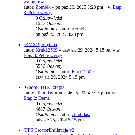
wampirów
autor:
Zombik
»
pn paź 20, 2025 8:23 pm
» w
Etap
3: Pełne wersje
0
Odpowiedzi
1527
Odsłony
Ostatni post
autor:
Zombik
pn paź 20, 2025 8:23 pm
[RMXP] Śnijtalia
autor:
Kruk12509
»
czw sie 29, 2024 5:15 pm
» w
Etap 3: Pełne wersje
0
Odpowiedzi
5556
Odsłony
Ostatni post
autor:
Kruk12509
czw sie 29, 2024 5:15 pm
[Godot 3D] Allotopia
autor:
.Tautulas.
»
ndz sie 25, 2024 5:15 pm
» w
Etap 2: Dema
0
Odpowiedzi
4887
Odsłony
Ostatni post
autor:
.Tautulas.
ndz sie 25, 2024 5:15 pm
[FPS Creator]Infiltracja v2