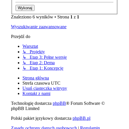
Znaleziono 6 wyników • Strona
1
z
1
Wyszukiwanie zaawansowane
Przejdź do
Warsztat
↳ Projekty
↳ Etap 3: Pełne wersje
↳ Etap 2: Dema
↳ Etap 1: Koncepcje
Strona główna
Strefa czasowa
UTC
Usuń ciasteczka witryny
Kontakt z nami
Technologię dostarcza
phpBB
® Forum Software ©
phpBB Limited
Polski pakiet językowy dostarcza
phpBB.pl
Zasady ochrony danych osobowych
|
Regulamin