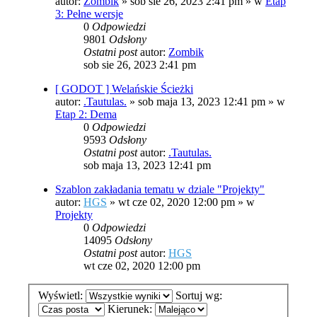
autor:
Zombik
»
sob sie 26, 2023 2:41 pm
» w
Etap
3: Pełne wersje
0
Odpowiedzi
9801
Odsłony
Ostatni post
autor:
Zombik
sob sie 26, 2023 2:41 pm
[ GODOT ] Welańskie Ścieżki
autor:
.Tautulas.
»
sob maja 13, 2023 12:41 pm
» w
Etap 2: Dema
0
Odpowiedzi
9593
Odsłony
Ostatni post
autor:
.Tautulas.
sob maja 13, 2023 12:41 pm
Szablon zakładania tematu w dziale "Projekty"
autor:
HGS
»
wt cze 02, 2020 12:00 pm
» w
Projekty
0
Odpowiedzi
14095
Odsłony
Ostatni post
autor:
HGS
wt cze 02, 2020 12:00 pm
Wyświetl:
Sortuj wg:
Kierunek: