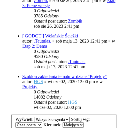
autor:
Zombik
»
sob sie 26, 2023 2:41 pm
» w
Etap
3: Pełne wersje
0
Odpowiedzi
9785
Odsłony
Ostatni post
autor:
Zombik
sob sie 26, 2023 2:41 pm
[ GODOT ] Welańskie Ścieżki
autor:
.Tautulas.
»
sob maja 13, 2023 12:41 pm
» w
Etap 2: Dema
0
Odpowiedzi
9580
Odsłony
Ostatni post
autor:
.Tautulas.
sob maja 13, 2023 12:41 pm
Szablon zakładania tematu w dziale "Projekty"
autor:
HGS
»
wt cze 02, 2020 12:00 pm
» w
Projekty
0
Odpowiedzi
14082
Odsłony
Ostatni post
autor:
HGS
wt cze 02, 2020 12:00 pm
Wyświetl:
Sortuj wg:
Kierunek: