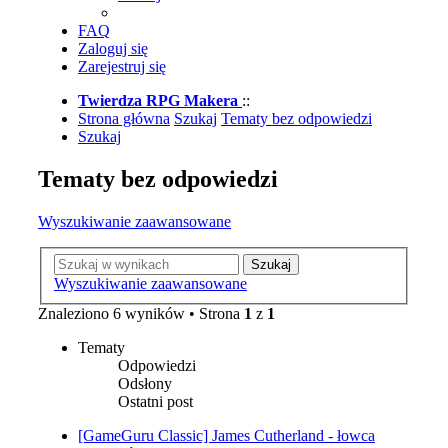
FAQ
Zaloguj się
Zarejestruj się
Twierdza RPG Makera
::
Strona główna
Szukaj
Tematy bez odpowiedzi
Szukaj
Tematy bez odpowiedzi
Wyszukiwanie zaawansowane
Szukaj
Wyszukiwanie zaawansowane
Znaleziono 6 wyników • Strona
1
z
1
Tematy
Odpowiedzi
Odsłony
Ostatni post
[GameGuru Classic] James Cutherland - łowca