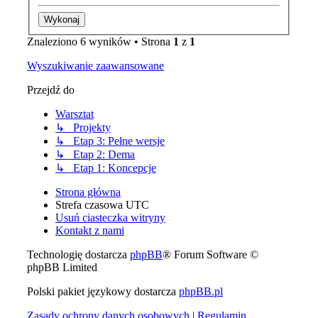
Znaleziono 6 wyników • Strona
1
z
1
Wyszukiwanie zaawansowane
Przejdź do
Warsztat
↳ Projekty
↳ Etap 3: Pełne wersje
↳ Etap 2: Dema
↳ Etap 1: Koncepcje
Strona główna
Strefa czasowa
UTC
Usuń ciasteczka witryny
Kontakt z nami
Technologię dostarcza
phpBB
® Forum Software ©
phpBB Limited
Polski pakiet językowy dostarcza
phpBB.pl
Zasady ochrony danych osobowych
|
Regulamin