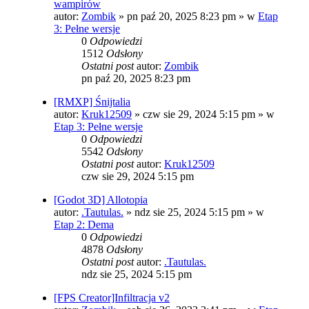
wampirów
autor:
Zombik
»
pn paź 20, 2025 8:23 pm
» w
Etap
3: Pełne wersje
0
Odpowiedzi
1512
Odsłony
Ostatni post
autor:
Zombik
pn paź 20, 2025 8:23 pm
[RMXP] Śnijtalia
autor:
Kruk12509
»
czw sie 29, 2024 5:15 pm
» w
Etap 3: Pełne wersje
0
Odpowiedzi
5542
Odsłony
Ostatni post
autor:
Kruk12509
czw sie 29, 2024 5:15 pm
[Godot 3D] Allotopia
autor:
.Tautulas.
»
ndz sie 25, 2024 5:15 pm
» w
Etap 2: Dema
0
Odpowiedzi
4878
Odsłony
Ostatni post
autor:
.Tautulas.
ndz sie 25, 2024 5:15 pm
[FPS Creator]Infiltracja v2