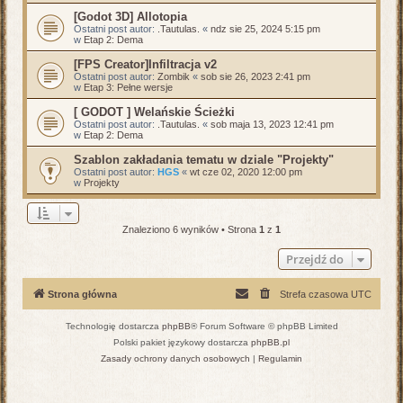
[Godot 3D] Allotopia
Ostatni post autor:
.Tautulas.
«
ndz sie 25, 2024 5:15 pm
w
Etap 2: Dema
[FPS Creator]Infiltracja v2
Ostatni post autor:
Zombik
«
sob sie 26, 2023 2:41 pm
w
Etap 3: Pełne wersje
[ GODOT ] Welańskie Ścieżki
Ostatni post autor:
.Tautulas.
«
sob maja 13, 2023 12:41 pm
w
Etap 2: Dema
Szablon zakładania tematu w dziale "Projekty"
Ostatni post autor:
HGS
«
wt cze 02, 2020 12:00 pm
w
Projekty
Znaleziono 6 wyników • Strona
1
z
1
Przejdź do
Strona główna
Strefa czasowa
UTC
Technologię dostarcza
phpBB
® Forum Software © phpBB Limited
Polski pakiet językowy dostarcza
phpBB.pl
Zasady ochrony danych osobowych
|
Regulamin