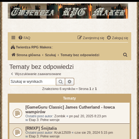
FAQ
Zarejestruj się
Zaloguj się
Twierdza RPG Makera
::
S
Strona główna
Szukaj
Tematy bez odpowiedzi
z
Tematy bez odpowiedzi
u
Wyszukiwanie zaawansowane
k
Szukaj
Wyszukiwanie zaawansowane
a
Znaleziono 6 wyników • Strona
1
z
1
j
Tematy
[GameGuru Classic] James Cutherland - łowca
wampirów
Ostatni post autor:
Zombik
«
pn paź 20, 2025 8:23 pm
w
Etap 3: Pełne wersje
[RMXP] Śnijtalia
Ostatni post autor:
Kruk12509
«
czw sie 29, 2024 5:15 pm
w
Etap 3: Pełne wersje