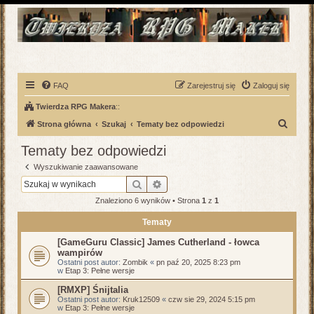
FAQ
Zarejestruj się
Zaloguj się
Twierdza RPG Makera
::
S
Strona główna
Szukaj
Tematy bez odpowiedzi
z
Tematy bez odpowiedzi
u
Wyszukiwanie zaawansowane
k
Szukaj
Wyszukiwanie zaawansowane
a
Znaleziono 6 wyników • Strona
1
z
1
j
Tematy
[GameGuru Classic] James Cutherland - łowca
wampirów
Ostatni post autor:
Zombik
«
pn paź 20, 2025 8:23 pm
w
Etap 3: Pełne wersje
[RMXP] Śnijtalia
Ostatni post autor:
Kruk12509
«
czw sie 29, 2024 5:15 pm
w
Etap 3: Pełne wersje