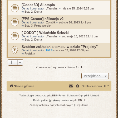
[Godot 3D] Allotopia
Ostatni post autor:
.Tautulas.
«
ndz sie 25, 2024 5:15 pm
w
Etap 2: Dema
[FPS Creator]Infiltracja v2
Ostatni post autor:
Zombik
«
sob sie 26, 2023 2:41 pm
w
Etap 3: Pełne wersje
[ GODOT ] Welańskie Ścieżki
Ostatni post autor:
.Tautulas.
«
sob maja 13, 2023 12:41 pm
w
Etap 2: Dema
Szablon zakładania tematu w dziale "Projekty"
Ostatni post autor:
HGS
«
wt cze 02, 2020 12:00 pm
w
Projekty
Znaleziono 6 wyników • Strona
1
z
1
Przejdź do
Strona główna
Strefa czasowa
UTC
Technologię dostarcza
phpBB
® Forum Software © phpBB Limited
Polski pakiet językowy dostarcza
phpBB.pl
Zasady ochrony danych osobowych
|
Regulamin