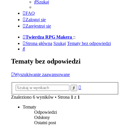
Szukaj
FAQ
Zaloguj się
Zarejestruj się
Twierdza RPG Makera
::
Strona główna
Szukaj
Tematy bez odpowiedzi
Szukaj
Tematy bez odpowiedzi
Wyszukiwanie zaawansowane
Wyszukiwanie
Szukaj
zaawansowane
Znaleziono 6 wyników • Strona
1
z
1
Tematy
Odpowiedzi
Odsłony
Ostatni post