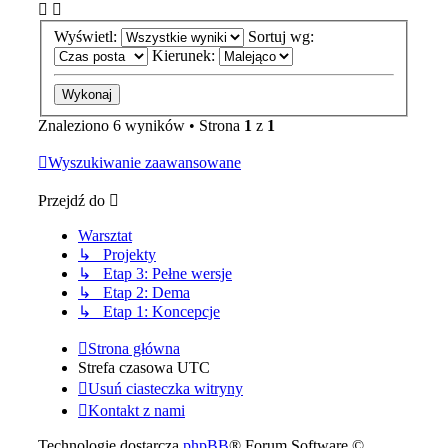
Wyświetl:
Sortuj wg:
Kierunek:
Znaleziono 6 wyników • Strona
1
z
1
Wyszukiwanie zaawansowane
Przejdź do
Warsztat
↳ Projekty
↳ Etap 3: Pełne wersje
↳ Etap 2: Dema
↳ Etap 1: Koncepcje
Strona główna
Strefa czasowa
UTC
Usuń ciasteczka witryny
Kontakt z nami
Technologię dostarcza
phpBB
® Forum Software ©