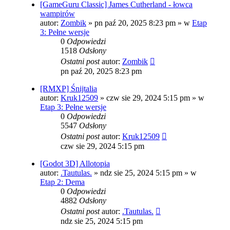
[GameGuru Classic] James Cutherland - łowca
wampirów
autor:
Zombik
»
pn paź 20, 2025 8:23 pm
» w
Etap
3: Pełne wersje
0
Odpowiedzi
1518
Odsłony
Ostatni post
autor:
Zombik
pn paź 20, 2025 8:23 pm
[RMXP] Śnijtalia
autor:
Kruk12509
»
czw sie 29, 2024 5:15 pm
» w
Etap 3: Pełne wersje
0
Odpowiedzi
5547
Odsłony
Ostatni post
autor:
Kruk12509
czw sie 29, 2024 5:15 pm
[Godot 3D] Allotopia
autor:
.Tautulas.
»
ndz sie 25, 2024 5:15 pm
» w
Etap 2: Dema
0
Odpowiedzi
4882
Odsłony
Ostatni post
autor:
.Tautulas.
ndz sie 25, 2024 5:15 pm