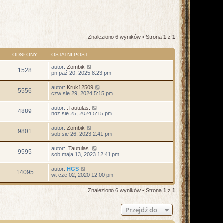
Znaleziono 6 wyników • Strona
1
z
1
ODSŁONY
OSTATNI POST
autor:
Zombik
1528
pn paź 20, 2025 8:23 pm
autor:
Kruk12509
5556
czw sie 29, 2024 5:15 pm
autor:
.Tautulas.
4889
ndz sie 25, 2024 5:15 pm
autor:
Zombik
9801
sob sie 26, 2023 2:41 pm
autor:
.Tautulas.
9595
sob maja 13, 2023 12:41 pm
autor:
HGS
14095
wt cze 02, 2020 12:00 pm
Znaleziono 6 wyników • Strona
1
z
1
Przejdź do