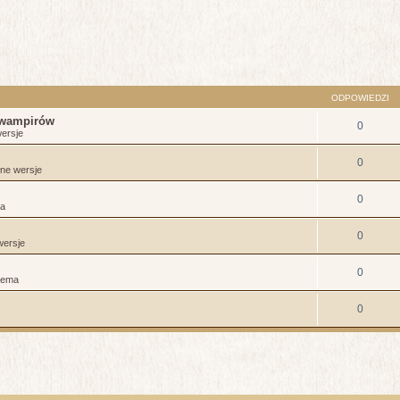
sowane
ODPOWIEDZI
 wampirów
0
wersje
0
łne wersje
0
ma
0
wersje
0
Dema
0