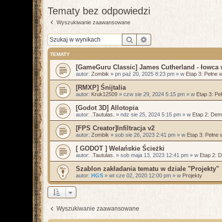
Tematy bez odpowiedzi
Wyszukiwanie zaawansowane
Szukaj
Wyszukiwanie zaawan
TEMATY
[GameGuru Classic] James Cutherland - łowca
autor:
Zombik
»
pn paź 20, 2025 8:23 pm
» w
Etap 3: Pełne 
[RMXP] Śnijtalia
autor:
Kruk12509
»
czw sie 29, 2024 5:15 pm
» w
Etap 3: Pe
[Godot 3D] Allotopia
autor:
.Tautulas.
»
ndz sie 25, 2024 5:15 pm
» w
Etap 2: De
[FPS Creator]Infiltracja v2
autor:
Zombik
»
sob sie 26, 2023 2:41 pm
» w
Etap 3: Pełne 
[ GODOT ] Welańskie Ścieżki
autor:
.Tautulas.
»
sob maja 13, 2023 12:41 pm
» w
Etap 2: 
Szablon zakładania tematu w dziale "Projekty"
autor:
HGS
»
wt cze 02, 2020 12:00 pm
» w
Projekty
Wyszukiwanie zaawansowane